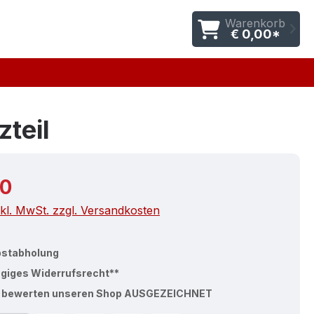
Warenkorb
€ 0,00*
zteil
r Preis:
00
nkl. MwSt. zzgl. Versandkosten
bstabholung
ägiges Widerrufsrecht**
% bewerten unseren Shop AUSGEZEICHNET