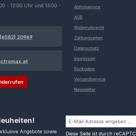
00 - 12:00 Uhr und 13:00 -
Abholservice
AGB
Widerrufsrecht
(6582) 20969
Zahlungsarten
Datenschutz
Impressum
ectromax.at
Rückgabe
Versandservice
iderrufen
Newsletter
Neuheiten!
exklusive Angebote sowie
Diese Seite ist durch reCAPT