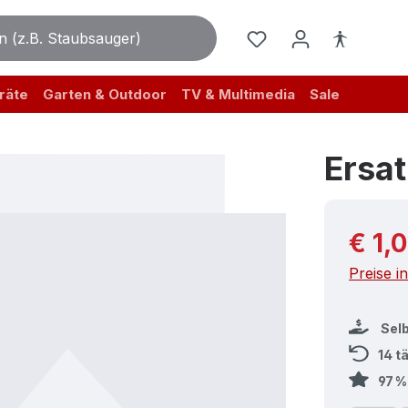
räte
Garten & Outdoor
TV & Multimedia
Sale
Ersat
Reguläre
€ 1,
Preise i
Sel
14 t
97 