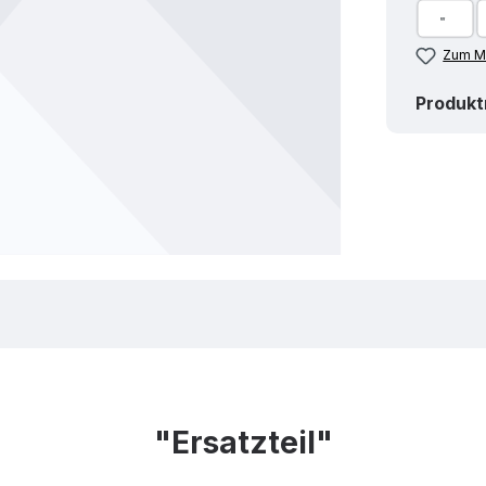
Zum Me
Produk
"Ersatzteil"