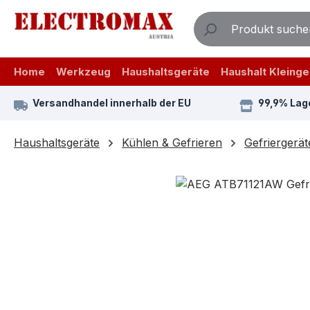
m Hauptinhalt springen
Zur Suche springen
Zur Hauptnavigation springen
Home
Werkzeug
Haushaltsgeräte
Haushalt Kleinge
Versandhandel innerhalb der EU
99,9% Lag
Haushaltsgeräte
Kühlen & Gefrieren
Gefriergerät
Bildergalerie überspringen