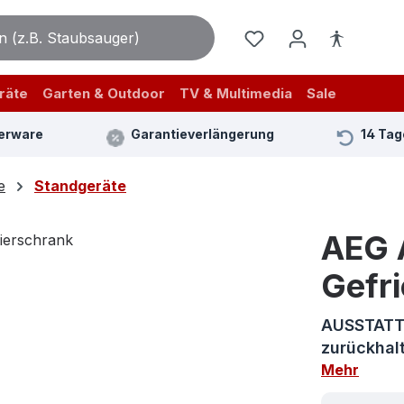
räte
Garten & Outdoor
TV & Multimedia
Sale
erware
Garantieverlängerung
14 Tag
e
Standgeräte
AEG 
Gefr
AUSSTATTU
zurückhalt
Mehr