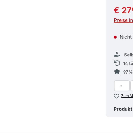
Reguläre
€ 27
Preise i
Nicht
Sel
14 t
97 
Zum Me
Produk