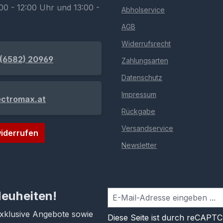
00 - 12:00 Uhr und 13:00 -
Abholservice
AGB
Widerrufsrecht
(6582) 20969
Zahlungsarten
Datenschutz
Impressum
ectromax.at
Rückgabe
Versandservice
iderrufen
Newsletter
Neuheiten!
exklusive Angebote sowie
Diese Seite ist durch reCAPT