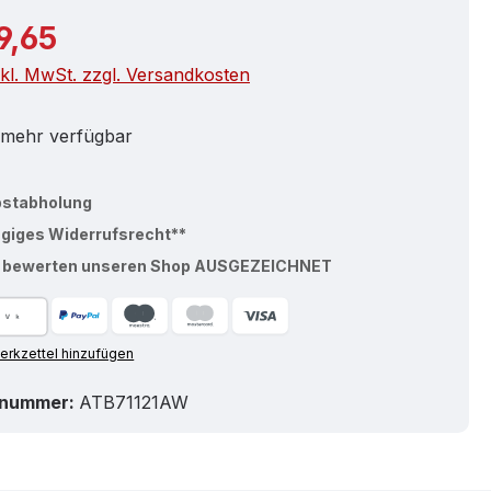
r Preis:
9,65
nkl. MwSt. zzgl. Versandkosten
 mehr verfügbar
bstabholung
ägiges Widerrufsrecht**
% bewerten unseren Shop AUSGEZEICHNET
rkzettel hinzufügen
tnummer:
ATB71121AW