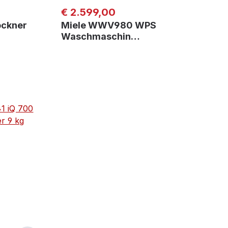
Regulärer Preis:
€ 2.599,00
ckner
Miele WWV980 WPS
Waschmaschin…