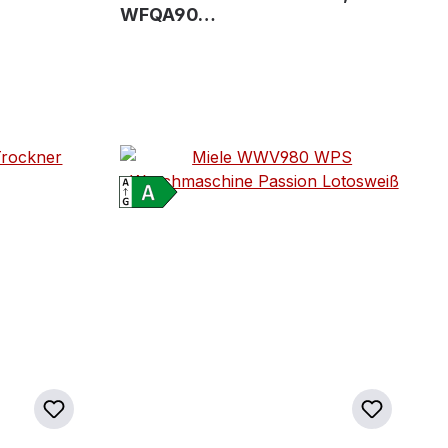
WFQA90…