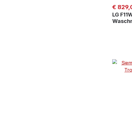
Regulär
€ 829,
LG F11
Waschm