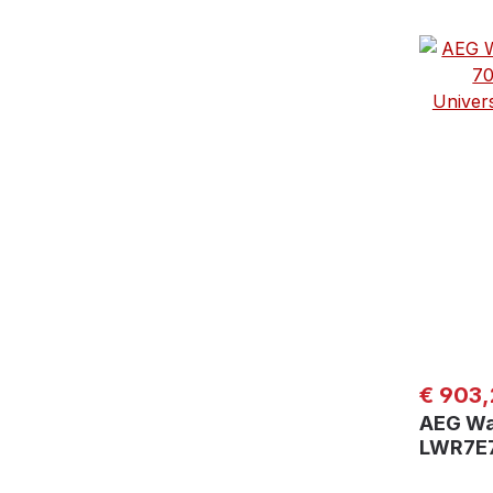
Regulär
€ 903,
AEG Wa
LWR7E