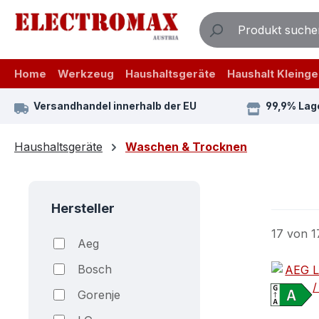
m Hauptinhalt springen
Zur Suche springen
Zur Hauptnavigation springen
Home
Werkzeug
Haushaltsgeräte
Haushalt Kleinge
Versandhandel innerhalb der EU
99,9% Lag
Haushaltsgeräte
Waschen & Trocknen
Hersteller
17 von 1
Aeg
Bosch
Gorenje