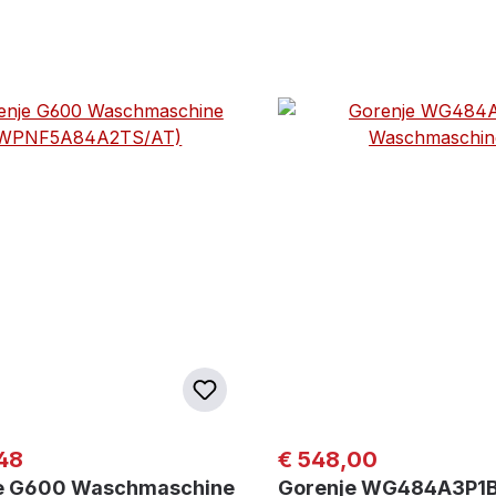
er Preis:
Regulärer Preis:
48
€ 548,00
e G600 Waschmaschine
Gorenje WG484A3P1