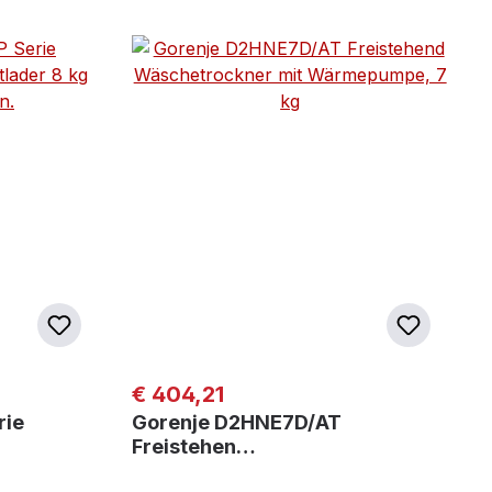
Regulärer Preis:
€ 404,21
rie
Gorenje D2HNE7D/AT
Freistehen…