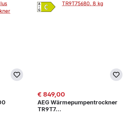
Regulärer Preis:
€ 849,00
00
AEG Wärmepumpentrockner
TR9T7…