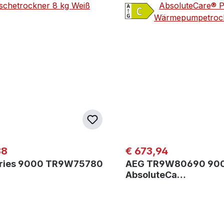
er Preis:
Regulärer Preis:
88
€ 673,94
ries 9000 TR9W75780
AEG TR9W80690 90
AbsoluteCa…