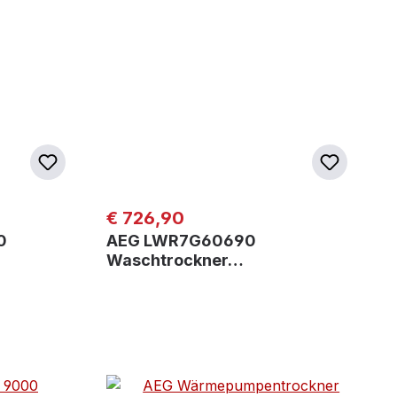
Regulärer Preis:
€ 726,90
0
AEG LWR7G60690
Waschtrockner…