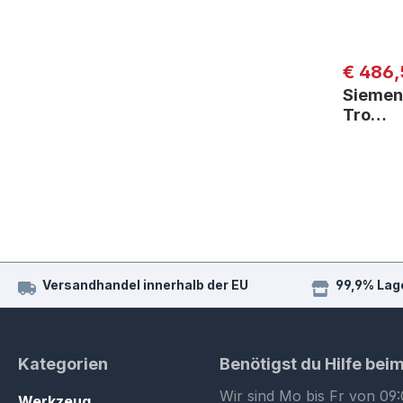
Regulär
€ 486,
Siemen
Tro…
Versandhandel innerhalb der EU
99,9% Lag
Kategorien
Benötigst du Hilfe bei
Wir sind Mo bis Fr von 09:
Werkzeug