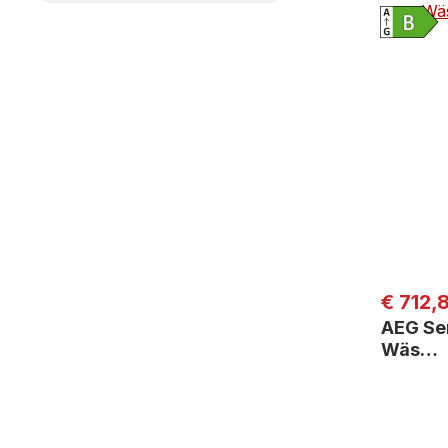
Regulär
€ 712,
AEG Se
Wäs…