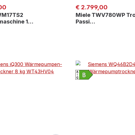
er Preis:
Regulärer Preis:
00
€ 2.799,00
WM17TS2
Miele TWV780WP Tro
aschine 1…
Passi…