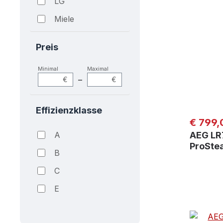
LG
Miele
Siemens
Preis
Minimal
Maximal
–
€
€
Effizienzklasse
Regulär
€ 799,
A
AEG LR
ProSt
B
C
E