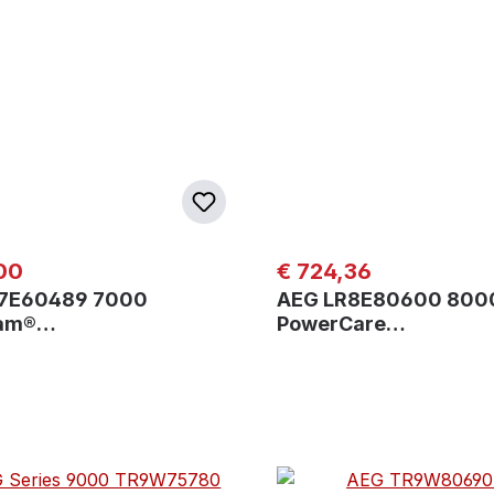
er Preis:
Regulärer Preis:
00
€ 724,36
7E60489 7000
AEG LR8E80600 800
eam®…
PowerCare…