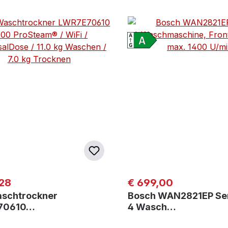
er Preis:
Regulärer Preis:
28
€ 699,00
schtrockner
Bosch WAN2821EP Se
70610…
4 Wasch…