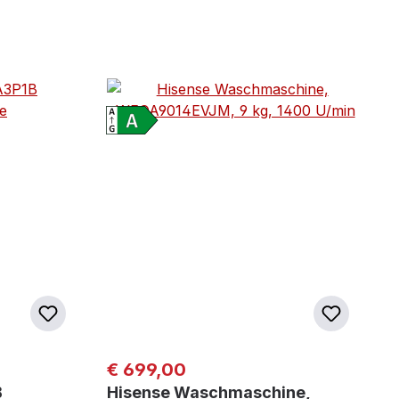
Regulärer Preis:
€ 699,00
B
Hisense Waschmaschine,