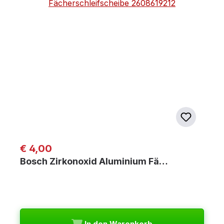
Regulärer Preis:
€ 4,00
Bosch Zirkonoxid Aluminium Fä…
In den Warenkorb