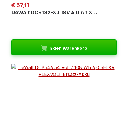
Regulärer Preis:
€ 57,11
DeWalt DCB182-XJ 18V 4,0 Ah X…
In den Warenkorb