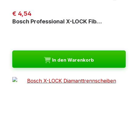
Regulärer Preis:
€ 4,54
Bosch Professional X-LOCK Fib…
In den Warenkorb