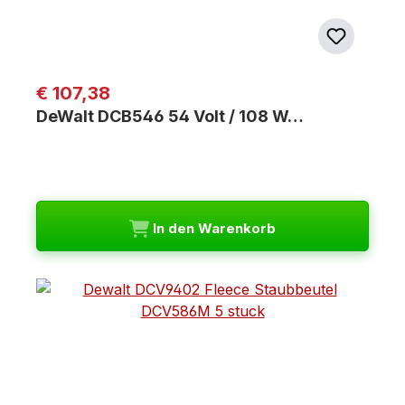
Regulärer Preis:
€ 107,38
DeWalt DCB546 54 Volt / 108 W…
In den Warenkorb