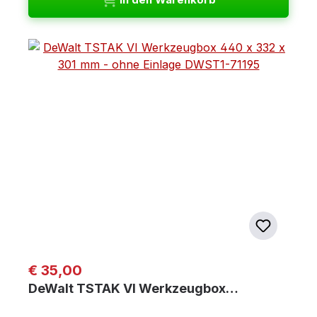
Regulärer Preis:
€ 35,00
DeWalt TSTAK VI Werkzeugbox…