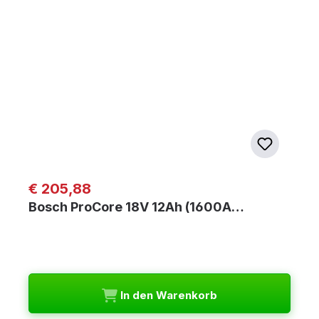
Regulärer Preis:
€ 205,88
Bosch ProCore 18V 12Ah (1600A…
In den Warenkorb