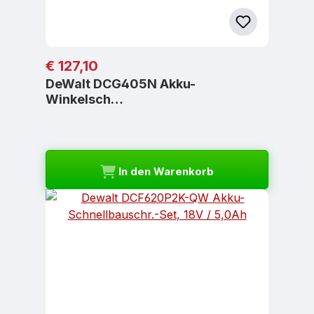
Regulärer Preis:
€ 127,10
DeWalt DCG405N Akku-
Winkelsch…
In den Warenkorb