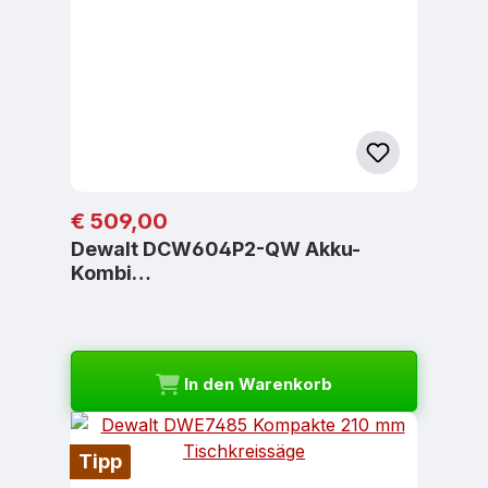
Regulärer Preis:
€ 509,00
Dewalt DCW604P2-QW Akku-
Kombi…
In den Warenkorb
Tipp