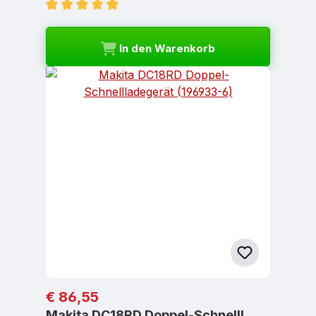
Durchschnittliche Bewertung von 4.75 von 5 Ster
In den Warenkorb
Regulärer Preis:
€ 86,55
Makita DC18RD Doppel-Schnelll…