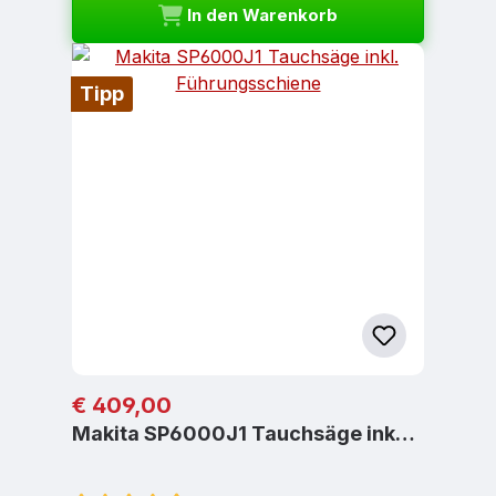
In den Warenkorb
Tipp
Regulärer Preis:
€ 409,00
Makita SP6000J1 Tauchsäge ink…