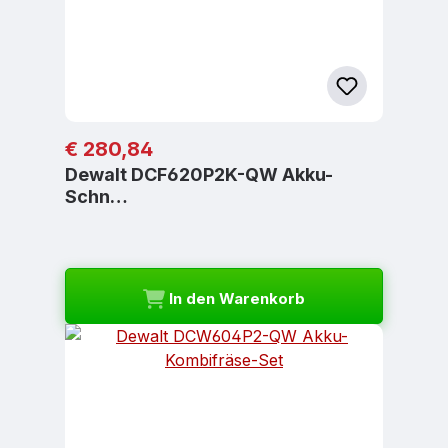
Regulärer Preis:
€ 280,84
Dewalt DCF620P2K-QW Akku-
Schn…
In den Warenkorb