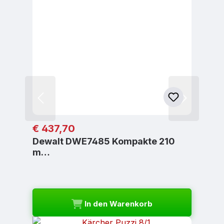
Regulärer Preis:
€ 437,70
Dewalt DWE7485 Kompakte 210
m…
In den Warenkorb