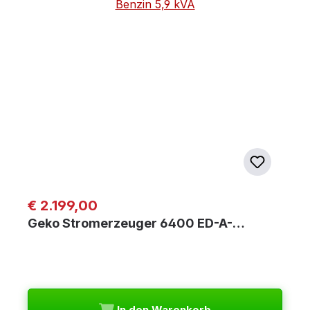
Regulärer Preis:
€ 2.199,00
Geko Stromerzeuger 6400 ED-A-…
In den Warenkorb