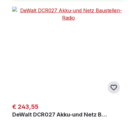
Regulärer Preis:
€ 243,55
DeWalt DCR027 Akku-und Netz B…