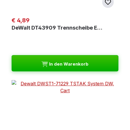
Regulärer Preis:
€ 4,89
DeWalt DT43909 Trennscheibe E…
In den Warenkorb