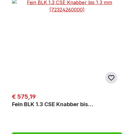
Regulärer Preis:
€ 575,19
Fein BLK 1.3 CSE Knabber bis…