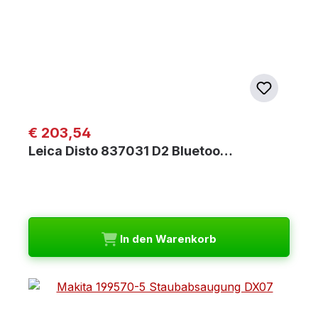
Regulärer Preis:
€ 203,54
Leica Disto 837031 D2 Bluetoo…
In den Warenkorb