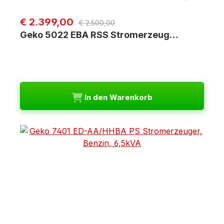
Regulärer Preis:
Verkaufspreis:
€ 2.399,00
€ 2.500,00
Geko 5022 EBA RSS Stromerzeug…
In den Warenkorb