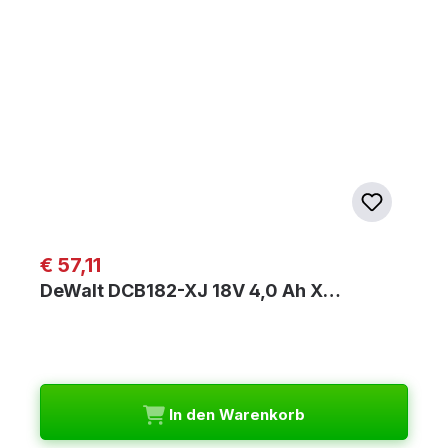
Regulärer Preis:
€ 57,11
DeWalt DCB182-XJ 18V 4,0 Ah X…
In den Warenkorb