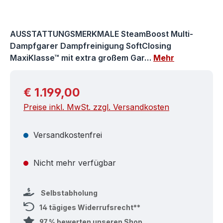
AUSSTATTUNGSMERKMALE SteamBoost Multi-
Dampfgarer Dampfreinigung SoftClosing
MaxiKlasse™ mit extra großem Gar…
Mehr
Regulärer Preis:
€ 1.199,00
Preise inkl. MwSt. zzgl. Versandkosten
Versandkostenfrei
Nicht mehr verfügbar
Selbstabholung
14 tägiges Widerrufsrecht**
97 % bewerten unseren Shop