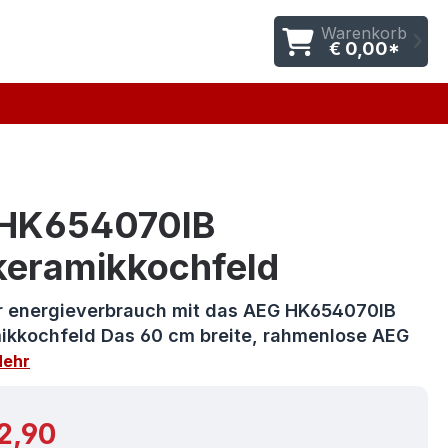
Warenkorb
€ 0,00*
HK654070IB
keramikkochfeld
r energieverbrauch mit das AEG HK654070IB
ikkochfeld Das 60 cm breite, rahmenlose AEG
ehr
r Preis:
2,90