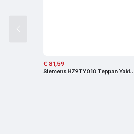
Regulärer Preis:
€ 81,59
Siemens HZ9TY010 Teppan Yaki