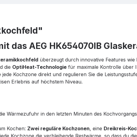
kochfeld"
mit das AEG HK654070IB Glaske
keramikkochfeld
überzeugt durch innovative Features wie
d die
OptiHeat-Technologie
für maximale Kontrolle über 
 jede Kochzone direkt und regulieren Sie die Leistungsstu
isen Erlebnis auf höchstem Niveau.
t die Wärmezufuhr in den letzten Minuten des Kochvorgangs
 zum Kochen:
Zwei reguläre Kochzonen
, eine
Dreikreis-Ko
r jede Kochzone die verbleibende Restwärme, so dass du di