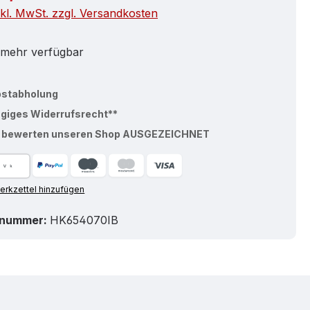
nkl. MwSt. zzgl. Versandkosten
 mehr verfügbar
bstabholung
ägiges Widerrufsrecht**
% bewerten unseren Shop AUSGEZEICHNET
rkzettel hinzufügen
tnummer:
HK654070IB