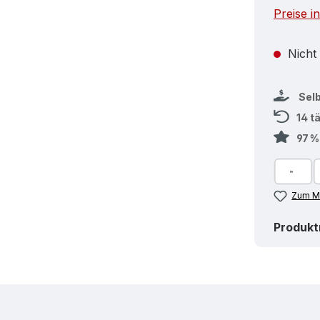
Preise i
Nicht
Sel
14 t
97 
Zum Me
Produk