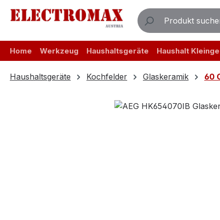
m Hauptinhalt springen
Zur Suche springen
Zur Hauptnavigation springen
Home
Werkzeug
Haushaltsgeräte
Haushalt Kleinge
Haushaltsgeräte
Kochfelder
Glaskeramik
60 
Bildergalerie überspringen