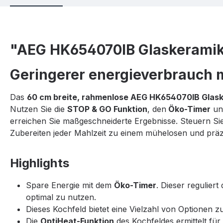
"AEG HK654070IB Glaskeramik
Geringerer energieverbrauch 
Das
60 cm breite, rahmenlose AEG HK654070IB Glas
Nutzen Sie die
STOP & GO Funktion
, den
Öko-Timer
un
erreichen Sie maßgeschneiderte Ergebnisse. Steuern Sie
Zubereiten jeder Mahlzeit zu einem mühelosen und präz
Highlights
Spare Energie mit dem
Öko-Timer
. Dieser regulier
optimal zu nutzen.
Dieses Kochfeld bietet eine Vielzahl von Optionen
Die
OptiHeat-Funktion
des Kochfeldes ermittelt fü