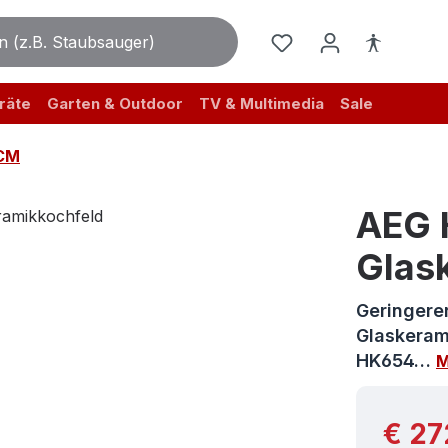
räte
Garten & Outdoor
TV & Multimedia
Sale
CM
AEG 
Glas
Geringere
Glaskeram
HK654…
M
Reguläre
€ 27