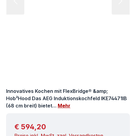
Innovatives Kochen mit FlexBridge® &amp;
Hob²Hood Das AEG Induktionskochfeld IKE74471IB
(68 cm breit) bietet…
Mehr
Regulärer Preis:
€ 594,20
Preise inkl. MwSt. zzgl. Versandkosten