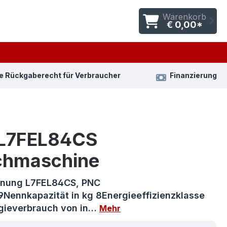
Warenkorb
€ 0,00*
e Rückgaberecht für Verbraucher
Finanzierung
L7FEL84CS
hmaschine
nnung L7FEL84CS, PNC
Nennkapazität in kg 8Energieeffizienzklasse
gieverbrauch von in…
Mehr