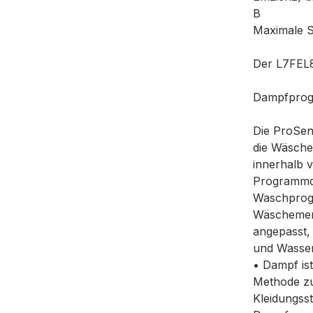
B
Maximale S
Der L7FEL8
Dampfprogr
Die ProSen
die Wäsch
innerhalb 
Programmd
Waschprog
Wäschemen
angepasst,
und Wasser
• Dampf ist
Methode zu
Kleidungsst