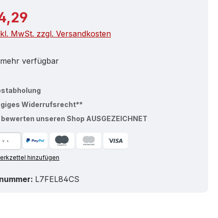
r Preis:
4,29
nkl. MwSt. zzgl. Versandkosten
 mehr verfügbar
bstabholung
ägiges Widerrufsrecht**
% bewerten unseren Shop AUSGEZEICHNET
rkzettel hinzufügen
tnummer:
L7FEL84CS