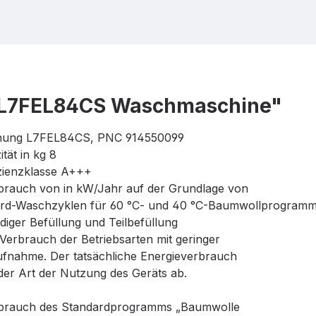
L7FEL84CS Waschmaschine"
nung L7FEL84CS, PNC 914550099
tät in kg 8
izienzklasse A+++
brauch von in kW/Jahr auf der Grundlage von
ard-Waschzyklen für 60 °C- und 40 °C-Baumwollprogram
ndiger Befüllung und Teilbefüllung
Verbrauch der Betriebsarten mit geringer
ufnahme. Der tatsächliche Energieverbrauch
der Art der Nutzung des Geräts ab.
rbrauch des Standardprogramms „Baumwolle