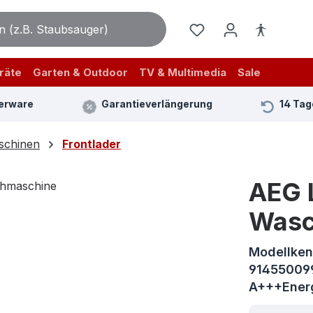
räte
Garten & Outdoor
TV & Multimedia
Sale
erware
Garantieverlängerung
14 Tag
chinen
Frontlader
AEG 
Wasc
Modellke
914550099
A+++Ener