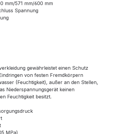
50 mm/571 mm/600 mm
chluss Spannung
tung
verkleidung gewährleistet einen Schutz
Eindringen von festen Fremdkörpern
asser (Feuchtigkeit), außer an den Stellen,
as Niederspannungsgerät keinen
n Feuchtigkeit besitzt.
sorgungsdruck
t
t
,05 MPa)