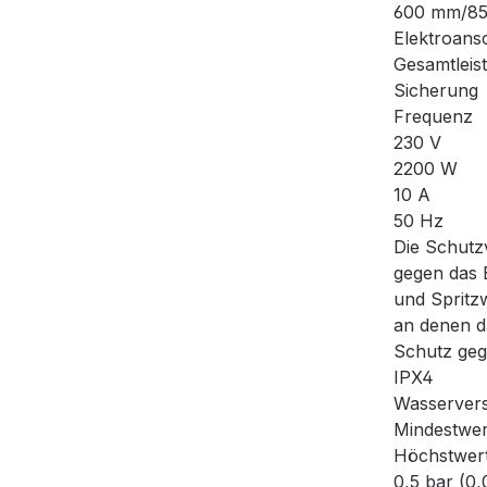
600 mm/8
Elektroans
Gesamtleis
Sicherung
Frequenz
230 V
2200 W
10 A
50 Hz
Die Schutz
gegen das 
und Spritzw
an denen d
Schutz gege
IPX4
Wasserver
Mindestwer
Höchstwer
0,5 bar (0