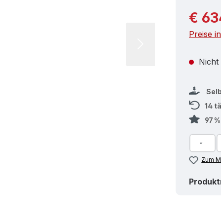
Reguläre
€ 63
Preise i
Nicht
Sel
14 t
97 
Zum Me
Produk