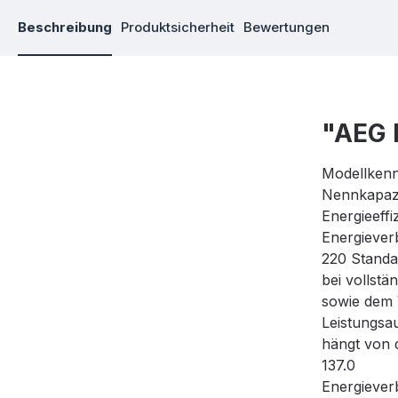
Beschreibung
Produktsicherheit
Bewertungen
"AEG 
Modellken
Nennkapazi
Energieeff
Energiever
220 Stand
bei vollstä
sowie dem 
Leistungsa
hängt von 
137.0
Energieve