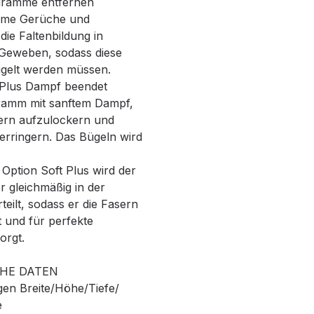
ramme entfernen
me Gerüche und
die Faltenbildung in
Geweben, sodass diese
gelt werden müssen.
 Plus Dampf beendet
ramm mit sanftem Dampf,
ern aufzulockern und
erringern. Das Bügeln wird
Option Soft Plus wird der
r gleichmäßig in der
eilt, sodass er die Fasern
t und für perfekte
orgt.
HE DATEN
n Breite/Höhe/Tiefe/
e