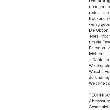
Dampfprog
unangeneh
reduzieren 
trockenen 
wenig gebü
Die Option
jedes Prog
um die Fas
Falten zu v
leichter!
• Dank der 
Weichspüle
Wäsche vert
durchdring
Weichheit s
TECHNISC
Abmessunge
Gesamttief