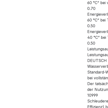
60 °C“ bei 
0.70
Energieve
60 °C“ bei 
0.50
Energieve
40 °C“ bei 
0.50
Leistungsa
Leistungsa
DEUTSCH 
Wasserverb
Standard-
bei vollstä
Der tatsäc
der Nutzun
10999
Schleuderef
Effizienz) 