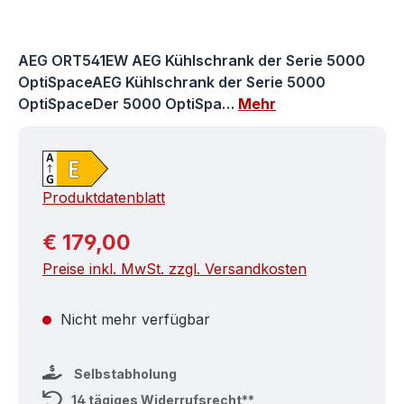
AEG ORT541EW AEG Kühlschrank der Serie 5000
OptiSpaceAEG Kühlschrank der Serie 5000
OptiSpaceDer 5000 OptiSpa…
Mehr
Produktdatenblatt
Regulärer Preis:
€ 179,00
Preise inkl. MwSt. zzgl. Versandkosten
Nicht mehr verfügbar
Selbstabholung
14 tägiges Widerrufsrecht**