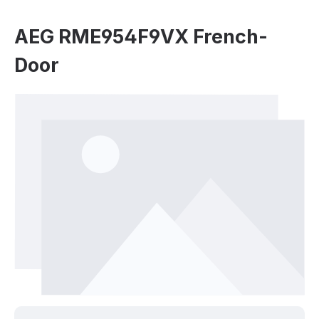
AEG RME954F9VX French-
Door
Bildergalerie überspringen