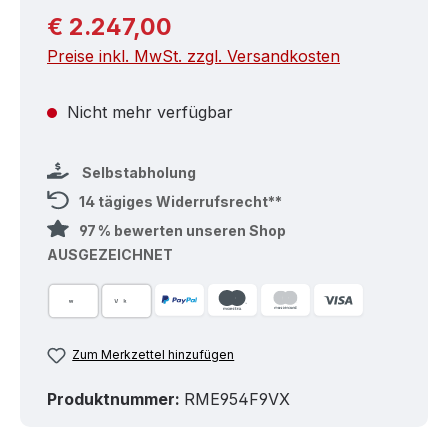
Regulärer Preis:
€ 2.247,00
Preise inkl. MwSt. zzgl. Versandkosten
Nicht mehr verfügbar
Selbstabholung
14 tägiges Widerrufsrecht**
97 % bewerten unseren Shop
AUSGEZEICHNET
Zum Merkzettel hinzufügen
Produktnummer:
RME954F9VX