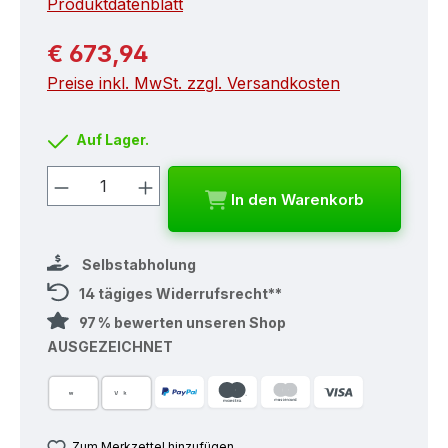
Produktdatenblatt
Regulärer Preis:
€ 673,94
Preise inkl. MwSt. zzgl. Versandkosten
Auf Lager.
Produkt Anzahl: Gib den gewünschten
In den Warenkorb
Selbstabholung
14 tägiges Widerrufsrecht**
97 % bewerten unseren Shop
AUSGEZEICHNET
Zum Merkzettel hinzufügen