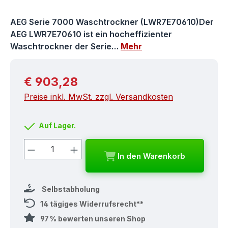
AEG Serie 7000 Waschtrockner (LWR7E70610)Der
AEG LWR7E70610 ist ein hocheffizienter
Waschtrockner der Serie…
Mehr
Regulärer Preis:
€ 903,28
Preise inkl. MwSt. zzgl. Versandkosten
Auf Lager.
Produkt Anzahl: Gib den gewünschten
In den Warenkorb
Selbstabholung
14 tägiges Widerrufsrecht**
97 % bewerten unseren Shop