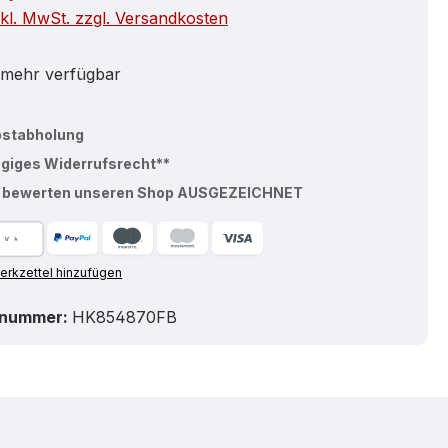
nkl. MwSt. zzgl. Versandkosten
 mehr verfügbar
bstabholung
ägiges Widerrufsrecht**
% bewerten unseren Shop AUSGEZEICHNET
rkzettel hinzufügen
tnummer:
HK854870FB