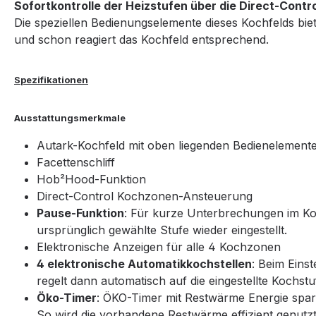
Sofortkontrolle der Heizstufen über die Direct-Cont
Die speziellen Bedienungselemente dieses Kochfelds biete
und schon reagiert das Kochfeld entsprechend.
Spezifikationen
Ausstattungsmerkmale
Autark-Kochfeld mit oben liegenden Bedienelement
Facettenschliff
Hob²Hood-Funktion
Direct-Control Kochzonen-Ansteuerung
Pause-Funktion
: Für kurze Unterbrechungen im Koc
ursprünglich gewählte Stufe wieder eingestellt.
Elektronische Anzeigen für alle 4 Kochzonen
4 elektronische Automatikkochstellen
: Beim Eins
regelt dann automatisch auf die eingestellte Kochst
Öko-Timer
: ÖKO-Timer mit Restwärme Energie sparen
So wird die vorhandene Restwärme effizient genutzt