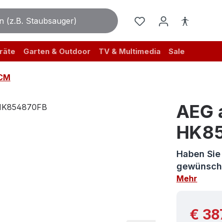
räte
Garten & Outdoor
TV & Multimedia
Sale
CM
AEG 
HK8
Haben Sie
gewünscht,
Mehr
Reguläre
€ 38