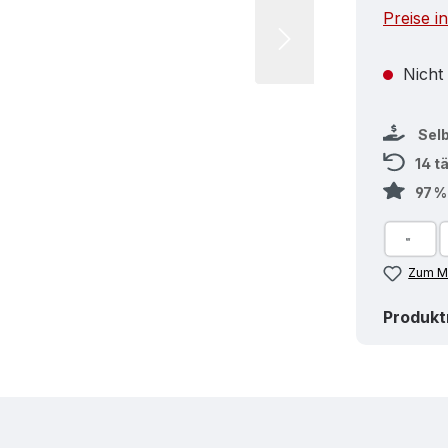
Preise i
Nicht
Sel
14 t
97 
Zum Me
Produk