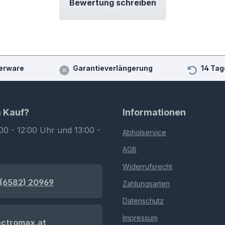
Bewertung schreiben
erware
Garantieverlängerung
14 Tag
m Kauf?
Informationen
00 - 12:00 Uhr und 13:00 -
Abholservice
AGB
Widerrufsrecht
(6582) 20969
Zahlungsarten
Datenschutz
Impressum
ectromax.at