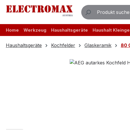
m Hauptinhalt springen
Zur Suche springen
Zur Hauptnavigation springen
Home
Werkzeug
Haushaltsgeräte
Haushalt Kleinge
Haushaltsgeräte
Kochfelder
Glaskeramik
80 
Bildergalerie überspringen