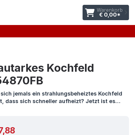
Warenkorb
€ 0,00*
autarkes Kochfeld
54870FB
 sich jemals ein strahlungsbeheiztes Kochfeld
 dass sich schneller aufheizt? Jetzt ist es…
r Preis:
7,88