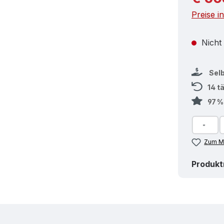
Preise i
Nicht
Sel
14 t
97 
Zum Me
Produk