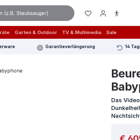
räte
Garten & Outdoor
TV & Multimedia
Sale
erware
Garantieverlängerung
14 Tag
Beur
Baby
Das Video
Dunkelheit
Nachtsich
Reguläre
€ 60