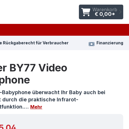
Warenkorb
€ 0,00*
e Rückgaberecht für Verbraucher
Finanzierung
er BY77 Video
phone
-Babyphone überwacht Ihr Baby auch bei
 durch die praktische Infrarot-
tfunktion.…
Mehr
r Preis:
5,04