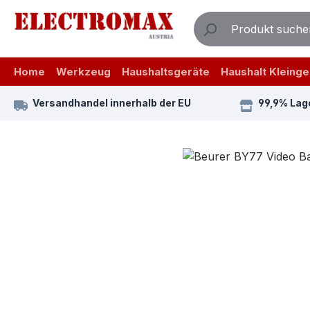
m Hauptinhalt springen
Zur Suche springen
Zur Hauptnavigation springen
Home
Werkzeug
Haushaltsgeräte
Haushalt Kleinge
Versandhandel innerhalb der EU
99,9% Lag
Bildergalerie überspringen