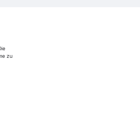
Die
me zu