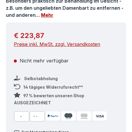
Besonders praktisch zur Behandlung im Gesicht -
z.B. um den ungeliebten Damenbart zu entfernen -
und anderen…
Mehr
Regulärer Preis:
€ 223,87
Preise inkl. MwSt. zzgl. Versandkosten
Nicht mehr verfügbar
Selbstabholung
14 tägiges Widerrufsrecht**
97 % bewerten unseren Shop
AUSGEZEICHNET