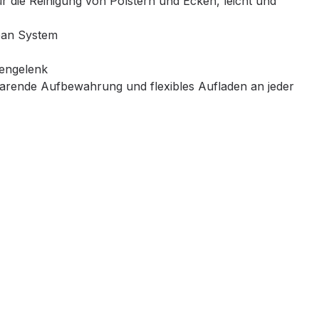
r die Reinigung von Polstern und Ecken, leicht und
ean System
sengelenk
sparende Aufbewahrung und flexibles Aufladen an jeder