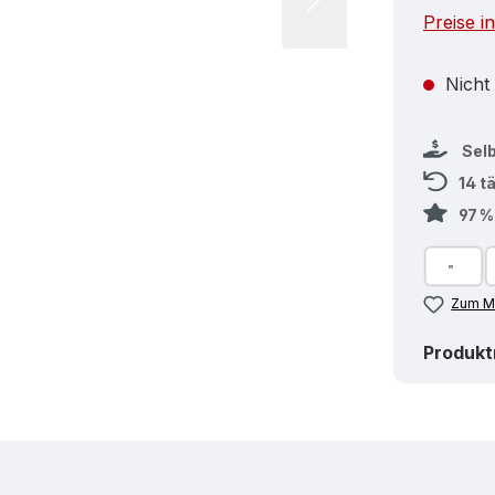
Preise i
Nicht
Sel
14 t
97 
Zum Me
Produk