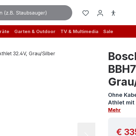
räte
Garten & Outdoor
TV & Multimedia
Sale
Bosc
BBH7S
Grau/
Ohne Kabe
Athlet mi
Mehr
Reguläre
€ 33