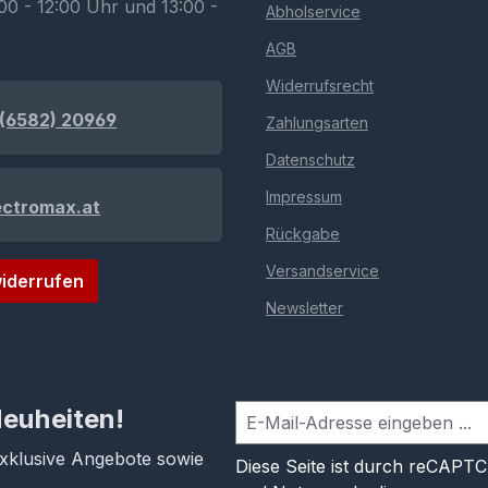
00 - 12:00 Uhr und 13:00 -
Abholservice
AGB
Widerrufsrecht
(6582) 20969
Zahlungsarten
Datenschutz
Impressum
ectromax.at
Rückgabe
Versandservice
iderrufen
Newsletter
Neuheiten!
exklusive Angebote sowie
Diese Seite ist durch reCAPT