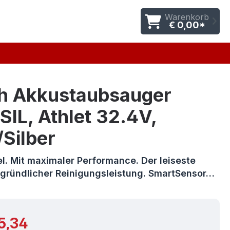
Warenkorb
€ 0,00*
h Akkustaubsauger
IL, Athlet 32.4V,
Silber
l. Mit maximaler Performance. Der leiseste
t gründlicher Reinigungsleistung. SmartSensor…
r Preis:
5,34