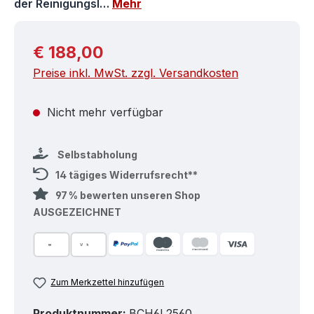
der Reinigungsl…
Mehr
Regulärer Preis:
€ 188,00
Preise inkl. MwSt. zzgl. Versandkosten
Nicht mehr verfügbar
Selbstabholung
14 tägiges Widerrufsrecht**
97 % bewerten unseren Shop
AUSGEZEICHNET
Zum Merkzettel hinzufügen
Produktnummer:
BCH6L2560