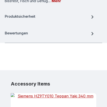
bissfest, Fisch und Geflüg…
Mehr
Produktsicherheit
Bewertungen
Produktgalerie überspringen
Accessory Items