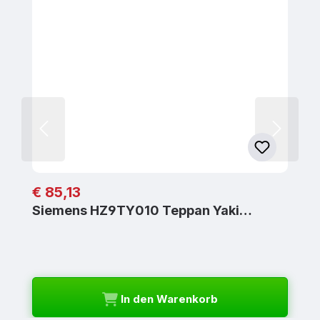
Regulärer Preis:
€ 85,13
Siemens HZ9TY010 Teppan Yaki…
In den Warenkorb