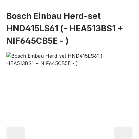
Bosch Einbau Herd-set
HND415LS61 (- HEA513BS1 +
NIF645CB5E - )
Bildergalerie überspringen