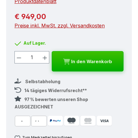
Produktdatenblatt
Regulärer Preis:
€ 949,00
Preise inkl. MwSt. zzgl. Versandkosten
Auf Lager.
Produkt Anzahl: Gib den gewünschten
In den Warenkorb
Selbstabholung
14 tägiges Widerrufsrecht**
97 % bewerten unseren Shop
AUSGEZEICHNET
Zum Merkzettel hinzufügen