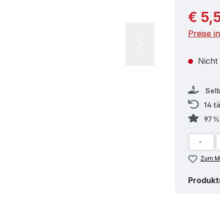
Reguläre
€ 5,
Preise i
Nicht
Sel
14 t
97 
Zum Me
Produk