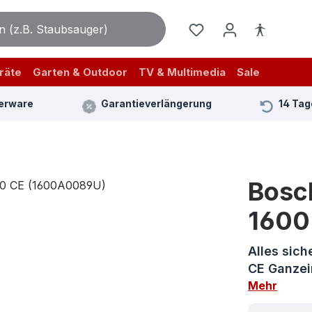
räte
Garten & Outdoor
TV & Multimedia
Sale
erware
Garantieverlängerung
14 Tag
Bosc
1600
Alles sic
CE Ganzei
Mehr