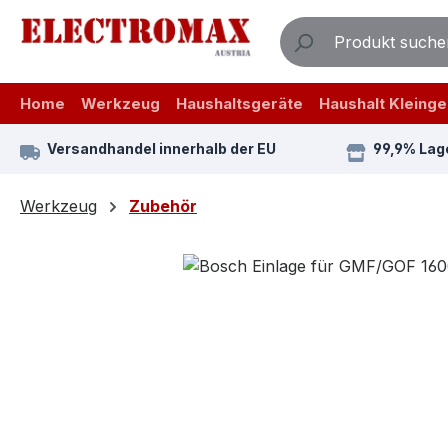
m Hauptinhalt springen
Zur Suche springen
Zur Hauptnavigation springen
Home
Werkzeug
Haushaltsgeräte
Haushalt Kleinge
Versandhandel innerhalb der EU
99,9% Lag
Werkzeug
Zubehör
Bildergalerie überspringen