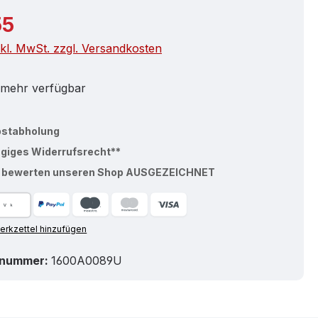
r Preis:
55
nkl. MwSt. zzgl. Versandkosten
 mehr verfügbar
bstabholung
ägiges Widerrufsrecht**
% bewerten unseren Shop AUSGEZEICHNET
rkzettel hinzufügen
tnummer:
1600A0089U