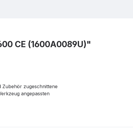
1600 CE (1600A0089U)"
d Zubehör zugeschnittene
e Werkzeug angepassten