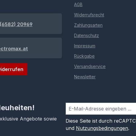
AGB
Widerrufsrecht
(6582) 20969
Zahlungsarten
Datenschutz
Impressum
ectromax.at
Rückgabe
Versandservice
iderrufen
Newsletter
Neuheiten!
exklusive Angebote sowie
Diese Seite ist durch reCAPT
und
Nutzungsbedingungen
.