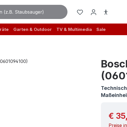
räte
Garten & Outdoor
TV & Multimedia
Sale
Bosc
(060
Technisch
Maßeinhei
Reguläre
€ 35
Preise i