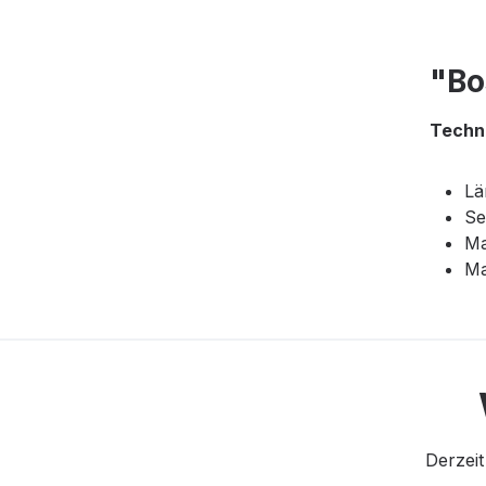
"Bo
Techn
Lä
Se
Ma
Ma
Derzeit