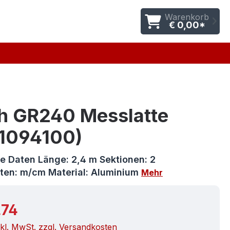
Warenkorb
€ 0,00*
h GR240 Messlatte
1094100)
e Daten Länge: 2,4 m Sektionen: 2
ten: m/cm Material: Aluminium
Mehr
r Preis:
,74
nkl. MwSt. zzgl. Versandkosten