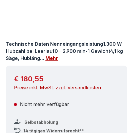
Technische Daten Nenneingangsleistung1.300 W
Hubzahl bei Leerlauf0 – 2.900 min-1 Gewicht4,1 kg
Säge, Hubläng…
Mehr
Regulärer Preis:
€ 180,55
Preise inkl. MwSt. zzgl. Versandkosten
Nicht mehr verfügbar
Selbstabholung
14 tägiges Widerrufsrecht**