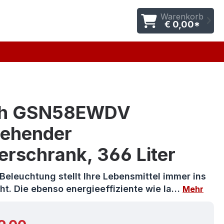
Warenkorb
€ 0,00*
ch GSN58EWDV
tehender
erschrank, 366 Liter
eleuchtung stellt Ihre Lebensmittel immer ins
ht. Die ebenso energieeffiziente wie la…
Mehr
r Preis: