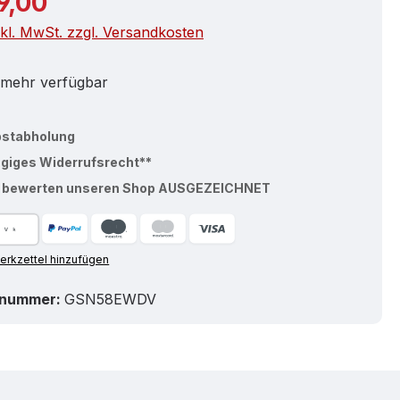
9,00
nkl. MwSt. zzgl. Versandkosten
 mehr verfügbar
bstabholung
ägiges Widerrufsrecht**
% bewerten unseren Shop AUSGEZEICHNET
rkzettel hinzufügen
tnummer:
GSN58EWDV