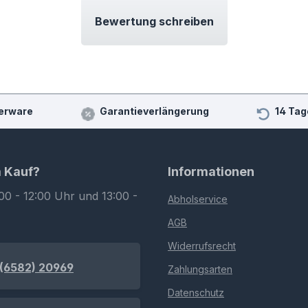
Bewertung schreiben
erware
Garantieverlängerung
14 Tag
m Kauf?
Informationen
00 - 12:00 Uhr und 13:00 -
Abholservice
AGB
Widerrufsrecht
(6582) 20969
Zahlungsarten
Datenschutz