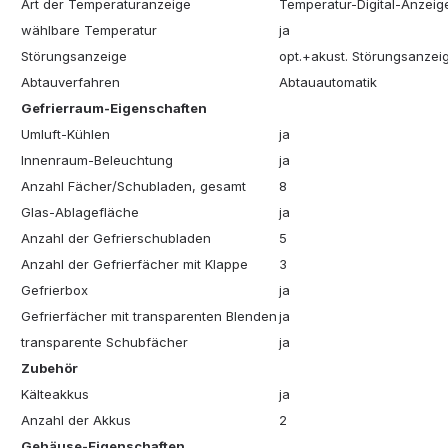
Art der Temperaturanzeige
Temperatur-Digital-Anzeig
wählbare Temperatur
ja
Störungsanzeige
opt.+akust. Störungsanzei
Abtauverfahren
Abtauautomatik
Gefrierraum-Eigenschaften
Umluft-Kühlen
ja
Innenraum-Beleuchtung
ja
Anzahl Fächer/Schubladen, gesamt
8
Glas-Ablagefläche
ja
Anzahl der Gefrierschubladen
5
Anzahl der Gefrierfächer mit Klappe
3
Gefrierbox
ja
Gefrierfächer mit transparenten Blenden
ja
transparente Schubfächer
ja
Zubehör
Kälteakkus
ja
Anzahl der Akkus
2
Gehäuse-Eigenschaften