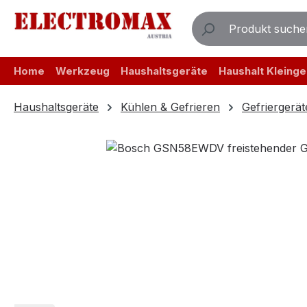
m Hauptinhalt springen
Zur Suche springen
Zur Hauptnavigation springen
Home
Werkzeug
Haushaltsgeräte
Haushalt Kleinge
Haushaltsgeräte
Kühlen & Gefrieren
Gefriergerät
Bildergalerie überspringen