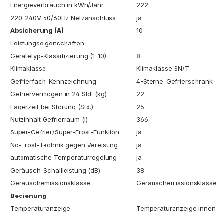
Energieverbrauch in kWh/Jahr
222
220-240V 50/60Hz Netzanschluss
ja
Absicherung (A)
10
Leistungseigenschaften
Gerätetyp-Klassifizierung (1-10)
8
Klimaklasse
Klimaklasse SN/T
Gefrierfach-Kennzeichnung
4-Sterne-Gefrierschrank
Gefriervermögen in 24 Std. (kg)
22
Lagerzeit bei Störung (Std.)
25
Nutzinhalt Gefrierraum (l)
366
Super-Gefrier/Super-Frost-Funktion
ja
No-Frost-Technik gegen Vereisung
ja
automatische Temperaturregelung
ja
Geräusch-Schallleistung (dB)
38
Geräuschemissionsklasse
Geräuschemissionsklasse
Bedienung
Temperaturanzeige
Temperaturanzeige innen