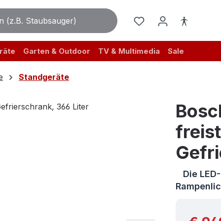
räte
Garten & Outdoor
TV & Multimedia
Sale
e
Standgeräte
Bos
freis
Gefri
Die LED-B
Rampenlic
Reguläre