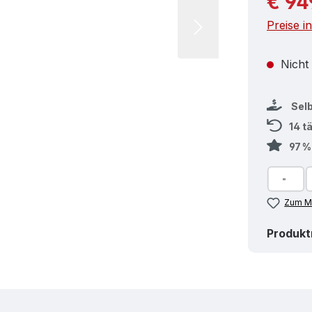
€ 94
Preise i
Nicht
Sel
14 t
97 
Zum Me
Produk