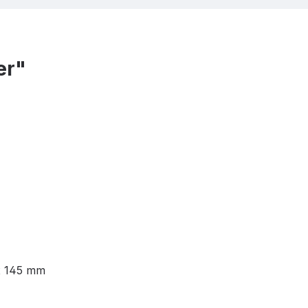
er"
x 145 mm