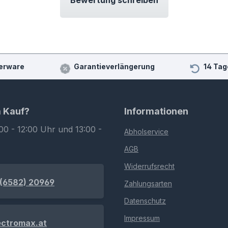
Bewertung schreiben
erware
Garantieverlängerung
14 Tag
m Kauf?
Informationen
00 - 12:00 Uhr und 13:00 -
Abholservice
AGB
Widerrufsrecht
(6582) 20969
Zahlungsarten
Datenschutz
Impressum
ectromax.at