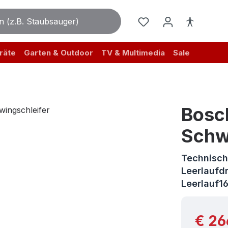
räte
Garten & Outdoor
TV & Multimedia
Sale
Bosc
Schw
Technisch
Leerlaufd
Leerlauf1
Reguläre
€ 26