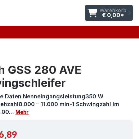
Warenkorb
€ 0,00*
h GSS 280 AVE
ingschleifer
e Daten Nenneingangsleistung350 W
rehzahl8.000 – 11.000 min-1 Schwingzahl im
6.00…
Mehr
r Preis:
6,89