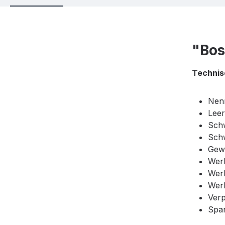
"Bos
Technis
Nen
Leer
Schw
Sch
Gewi
Wer
Wer
Wer
Ver
Span