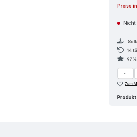
Preise i
Nicht
Sel
14 t
97 
Zum Me
Produk