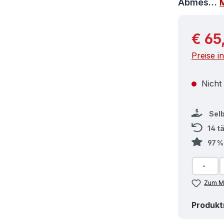
Abmes…
Reguläre
€ 65
Preise i
Nicht
Sel
14 t
97 
Zum Me
Produk