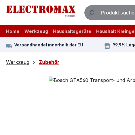
m Hauptinhalt springen
Zur Suche springen
Zur Hauptnavigation springen
Home
Werkzeug
Haushaltsgeräte
Haushalt Kleinge
Versandhandel innerhalb der EU
99,9% Lag
Werkzeug
Zubehör
Bildergalerie überspringen