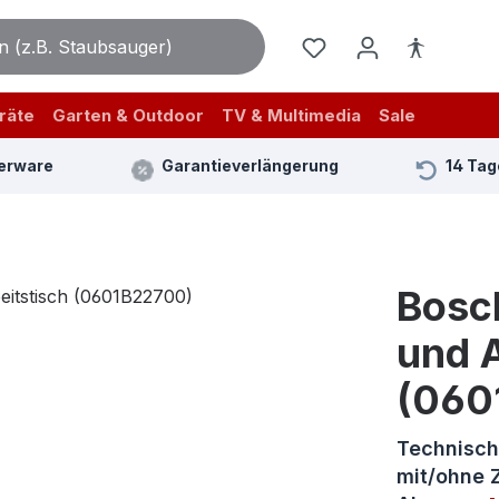
räte
Garten & Outdoor
TV & Multimedia
Sale
erware
Garantieverlängerung
14 Tag
Bosc
und A
(060
Technisch
mit/ohne 