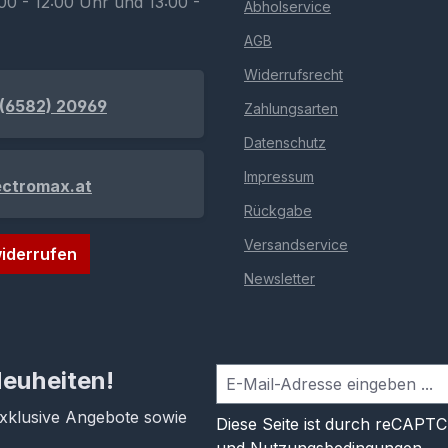
00 - 12:00 Uhr und 13:00 -
Abholservice
AGB
Widerrufsrecht
(6582) 20969
Zahlungsarten
Datenschutz
Impressum
ectromax.at
Rückgabe
Versandservice
iderrufen
Newsletter
Neuheiten!
exklusive Angebote sowie
Diese Seite ist durch reCAPT