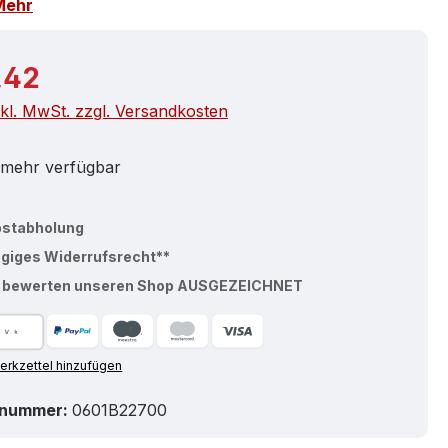
Mehr
r Preis:
,42
nkl. MwSt. zzgl. Versandkosten
 mehr verfügbar
bstabholung
ägiges Widerrufsrecht**
% bewerten unseren Shop AUSGEZEICHNET
rkzettel hinzufügen
tnummer:
0601B22700