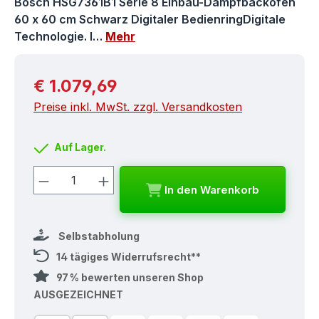
Bosch HSG7361B1 Serie 8 Einbau-Dampfbackofen
60 x 60 cm Schwarz Digitaler BedienringDigitale
Technologie. I…
Mehr
Regulärer Preis:
€ 1.079,69
Preise inkl. MwSt. zzgl. Versandkosten
Auf Lager.
Produkt Anzahl: Gib den gewünschten
In den Warenkorb
Selbstabholung
14 tägiges Widerrufsrecht**
97 % bewerten unseren Shop
AUSGEZEICHNET