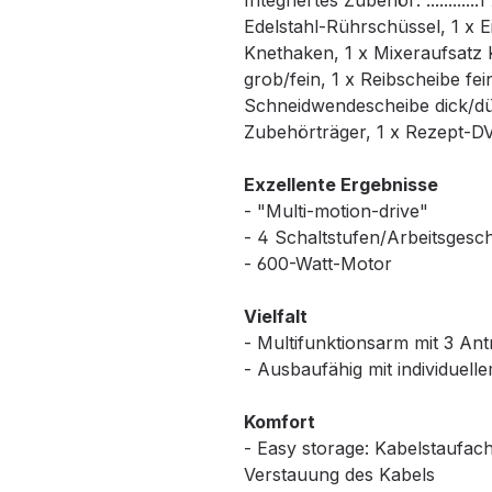
Integriertes Zubehör: ..........
Edelstahl-Rührschüssel, 1 x Ein
Knethaken, 1 x Mixeraufsatz 
grob/fein, 1 x Reibscheibe fe
Schneidwendescheibe dick/dünn
Zubehörträger, 1 x Rezept-D
Exzellente Ergebnisse
- "Multi-motion-drive"
- 4 Schaltstufen/Arbeitsgesch
- 600-Watt-Motor
Vielfalt
- Multifunktionsarm mit 3 An
- Ausbaufähig mit individuel
Komfort
- Easy storage: Kabelstaufac
Verstauung des Kabels