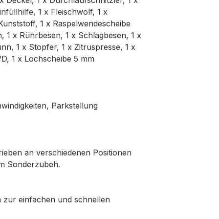
..1 x Deckel, 1 x Durchlaufschnitzler, 1 x
füllhilfe, 1 x Fleischwolf, 1 x
Kunststoff, 1 x Raspelwendescheibe
in, 1 x Rührbesen, 1 x Schlagbesen, 1 x
, 1 x Stopfer, 1 x Zitruspresse, 1 x
VD, 1 x Lochscheibe 5 mm
windigkeiten, Parkstellung
trieben an verschiedenen Positionen
lem Sonderzubeh.
h zur einfachen und schnellen