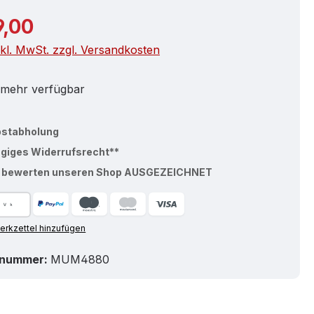
r Preis:
9,00
nkl. MwSt. zzgl. Versandkosten
 mehr verfügbar
bstabholung
ägiges Widerrufsrecht**
% bewerten unseren Shop AUSGEZEICHNET
rkzettel hinzufügen
tnummer:
MUM4880