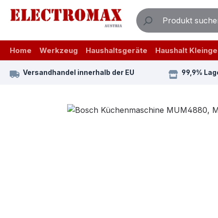
m Hauptinhalt springen
Zur Suche springen
Zur Hauptnavigation springen
Home
Werkzeug
Haushaltsgeräte
Haushalt Kleinge
Versandhandel innerhalb der EU
99,9% Lag
Bildergalerie überspringen