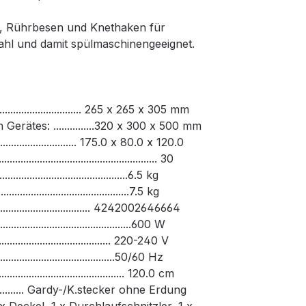
n, Rührbesen und Knethaken für
ahl und damit spülmaschinengeeignet.
........................ 265 x 265 x 305 mm
rätes: ...............320 x 300 x 500 mm
........................ 175.0 x 80.0 x 120.0
.............................................. 30
...........................................6.5 kg
...........................................7.5 kg
................................. 4242002646664
............................................600 W
........................................ 220-240 V
..........................................50/60 Hz
...................................... 120.0 cm
................. Gardy-/K.stecker ohne Erdung