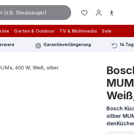
räte
Garten & Outdoor
TV & Multimedia
Sale
erware
Garantieverlängerung
14 Tag
Bosc
MUM4
Weiß,
Bosch Kü
silber MUM
denKüch