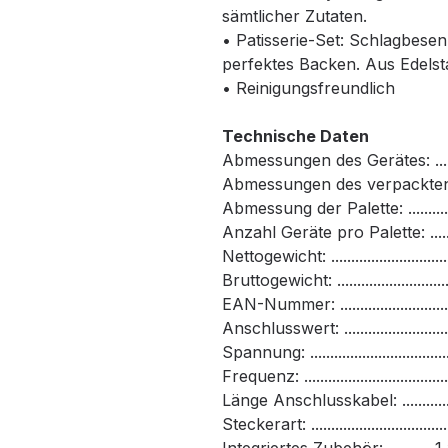
sämtlicher Zutaten.
• Patisserie-Set: Schlagbese
perfektes Backen. Aus Edelst
• Reinigungsfreundlich
Technische Daten
Abmessungen des Gerätes: .........
Abmessungen des verpackten Ge
Abmessung der Palette: ..............
Anzahl Geräte pro Palette: ................
Nettogewicht: .................................
Bruttogewicht: ................................
EAN-Nummer: ...........................
Anschlusswert: ..............................
Spannung: ...................................
Frequenz: ....................................
Länge Anschlusskabel: ...................
Steckerart: ..........................