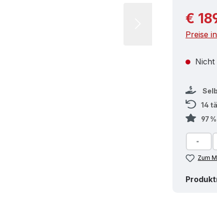
Reguläre
€ 18
Preise i
Nicht
Sel
14 t
97 
Zum Me
Produk