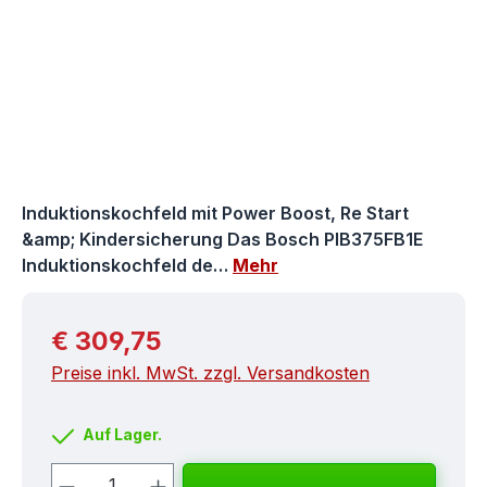
Induktionskochfeld mit Power Boost, Re Start
&amp; Kindersicherung Das Bosch PIB375FB1E
Induktionskochfeld de…
Mehr
Regulärer Preis:
€ 309,75
Preise inkl. MwSt. zzgl. Versandkosten
Auf Lager.
Produkt Anzahl: Gib den gewünschten