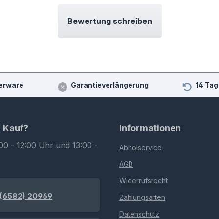
Bewertung schreiben
erware
Garantieverlängerung
14 Tag
m Kauf?
Informationen
00 - 12:00 Uhr und 13:00 -
Abholservice
AGB
Widerrufsrecht
(6582) 20969
Zahlungsarten
Datenschutz