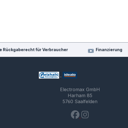
e Rückgaberecht für Verbraucher
Finanzierung
Electromax GmbH
Harham 85
5760 Saalfelden