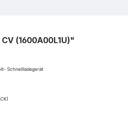
0 CV (1600A00L1U)"
lt- Schnellladegerät
ACK)