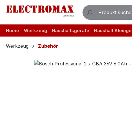
m Hauptinhalt springen
Zur Suche springen
Zur Hauptnavigation springen
Home
Werkzeug
Haushaltsgeräte
Haushalt Kleinge
Werkzeug
Zubehör
Bildergalerie überspringen