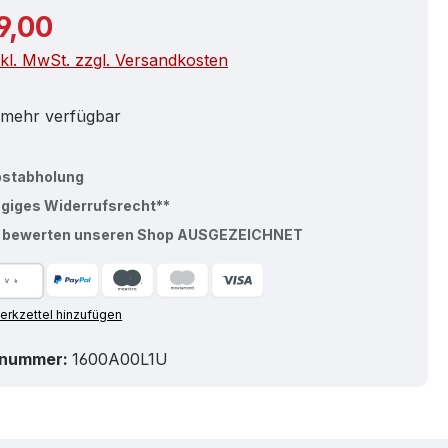
r Preis:
9,00
nkl. MwSt. zzgl. Versandkosten
 mehr verfügbar
bstabholung
ägiges Widerrufsrecht**
% bewerten unseren Shop AUSGEZEICHNET
rkzettel hinzufügen
tnummer:
1600A00L1U