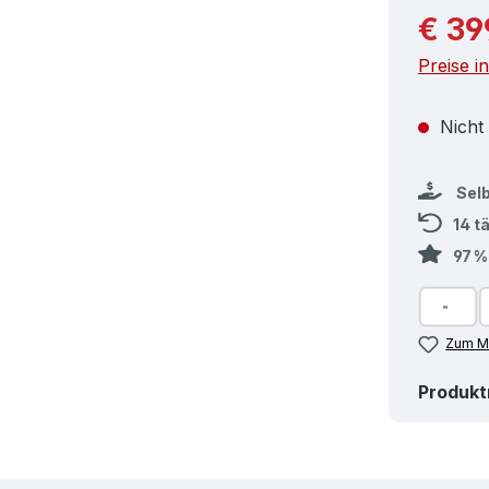
Reguläre
€ 39
Preise i
Nicht
Sel
14 t
97 
Zum Me
Produk