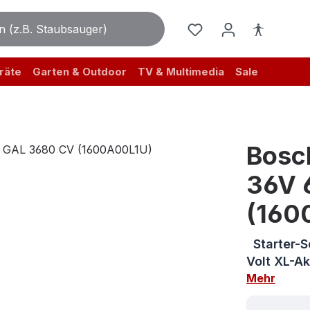
räte
Garten & Outdoor
TV & Multimedia
Sale
Bosc
36V 
(160
Starter-S
Volt XL-Ak
Mehr