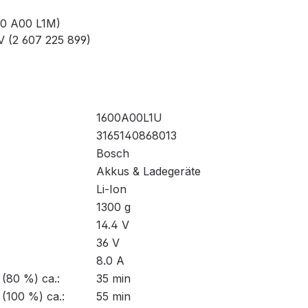
00 A00 L1M)
V (2 607 225 899)
1600A00L1U
3165140868013
Bosch
Akkus & Ladegeräte
Li-Ion
1300 g
14.4 V
36 V
8.0 A
 (80 %) ca.:
35 min
 (100 %) ca.:
55 min