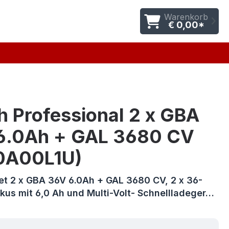
Warenkorb
€ 0,00*
h Professional 2 x GBA
6.0Ah + GAL 3680 CV
0A00L1U)
et 2 x GBA 36V 6.0Ah + GAL 3680 CV, 2 x 36-
kus mit 6,0 Ah und Multi-Volt- Schnellladeger…