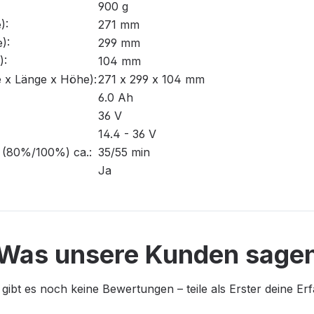
900 g
):
271 mm
):
299 mm
):
104 mm
 x Länge x Höhe):
271 x 299 x 104 mm
6.0 Ah
36 V
14.4 - 36 V
h (80%/100%) ca.:
35/55 min
Ja
Was unsere Kunden sage
 gibt es noch keine Bewertungen – teile als Erster deine Er