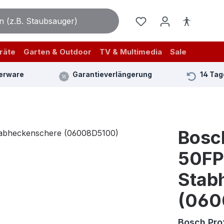
räte
Garten & Outdoor
TV & Multimedia
Sale
erware
Garantieverlängerung
14 Tag
Bosc
50FP
Stab
(060
Bosch Pro