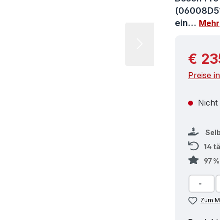
(06008D51
ein…
Mehr
Reguläre
€ 23
Preise i
Nicht
Sel
14 t
97 
Zum Me