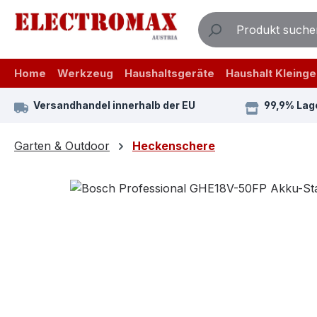
m Hauptinhalt springen
Zur Suche springen
Zur Hauptnavigation springen
Home
Werkzeug
Haushaltsgeräte
Haushalt Kleinge
Versandhandel innerhalb der EU
99,9% Lag
Garten & Outdoor
Heckenschere
Bildergalerie überspringen