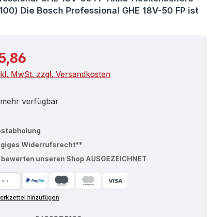
00) Die Bosch Professional GHE 18V-50 FP ist
r Preis:
5,86
nkl. MwSt. zzgl. Versandkosten
 mehr verfügbar
bstabholung
ägiges Widerrufsrecht**
% bewerten unseren Shop AUSGEZEICHNET
rkzettel hinzufügen