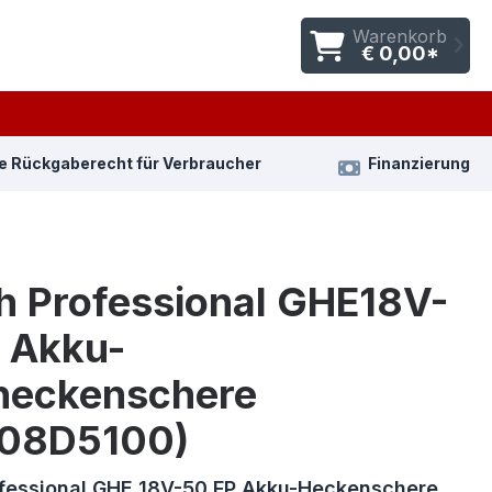
Warenkorb
€ 0,00*
e Rückgaberecht für Verbraucher
Finanzierung
h Professional GHE18V-
 Akku-
heckenschere
08D5100)
fessional GHE 18V-50 FP Akku-Heckenschere