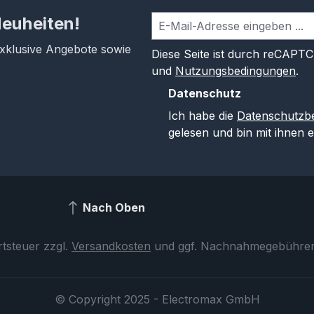
Neuheiten!
exklusive Angebote sowie
Diese Seite ist durch reCAPT
und
Nutzungsbedingungen
.
Datenschutz
Ich habe die
Datenschutzb
gelesen und bin mit ihnen 
Nach Oben
rtsteuer zzgl.
Versandkosten
und ggf. Nachnahmegebühren,
© Copyright 2025 - Electromax GmbH