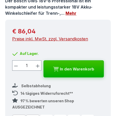
Der Bosch GWS 18V-8 Professional ist ein
kompakter und leistungsstarker 18V Akku-
Winkelschleifer für Trenn-,…
Mehr
Regulärer Preis:
€ 86,04
Preise inkl. MwSt. zzgl. Versandkosten
Auf Lager.
Produkt Anzahl: Gib den gewünschten
In den Warenkorb
Selbstabholung
14 tägiges Widerrufsrecht**
97 % bewerten unseren Shop
AUSGEZEICHNET