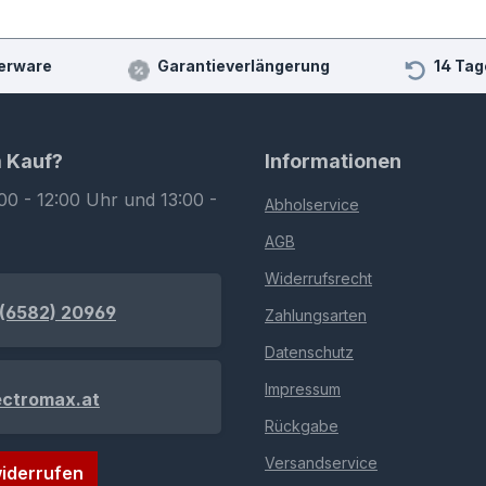
erware
Garantieverlängerung
14 Tag
m Kauf?
Informationen
00 - 12:00 Uhr und 13:00 -
Abholservice
AGB
Widerrufsrecht
(6582) 20969
Zahlungsarten
Datenschutz
Impressum
ectromax.at
Rückgabe
Versandservice
iderrufen