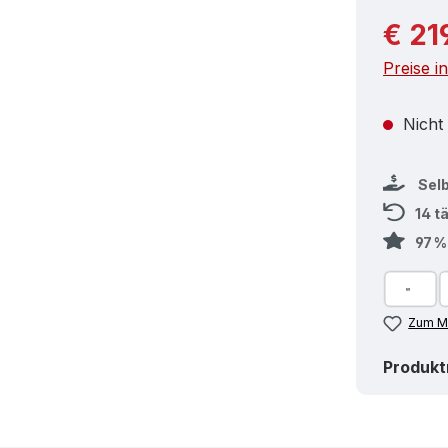
Reguläre
€ 21
Preise i
Nicht
Sel
14 t
97 
Zum Me
Produk