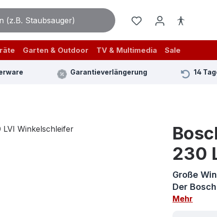
räte
Garten & Outdoor
TV & Multimedia
Sale
erware
Garantieverlängerung
14 Tag
Bosc
230 L
Große Win
Der Bosch
Mehr