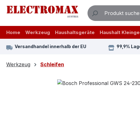
m Hauptinhalt springen
Zur Suche springen
Zur Hauptnavigation springen
Home
Werkzeug
Haushaltsgeräte
Haushalt Kleinge
Versandhandel innerhalb der EU
99,9% Lag
Werkzeug
Schleifen
Bildergalerie überspringen