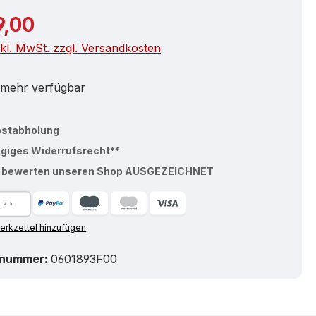
r Preis:
9,00
nkl. MwSt. zzgl. Versandkosten
 mehr verfügbar
bstabholung
ägiges Widerrufsrecht**
% bewerten unseren Shop AUSGEZEICHNET
rkzettel hinzufügen
tnummer:
0601893F00