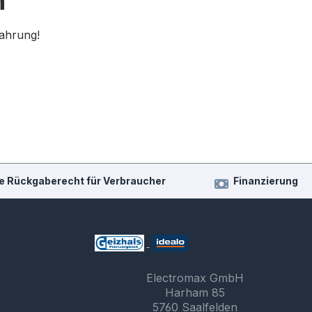
n
fahrung!
e Rückgaberecht für Verbraucher
Finanzierung
Electromax GmbH
Harham 85
5760 Saalfelden