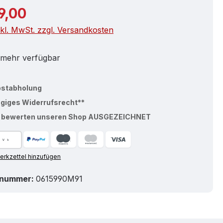
r Preis:
9,00
nkl. MwSt. zzgl. Versandkosten
 mehr verfügbar
bstabholung
ägiges Widerrufsrecht**
% bewerten unseren Shop AUSGEZEICHNET
rkzettel hinzufügen
tnummer:
0615990M91