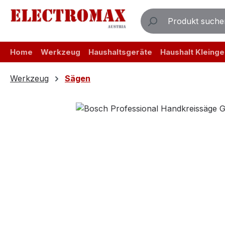
m Hauptinhalt springen
Zur Suche springen
Zur Hauptnavigation springen
Home
Werkzeug
Haushaltsgeräte
Haushalt Kleinge
Werkzeug
Sägen
Bildergalerie überspringen