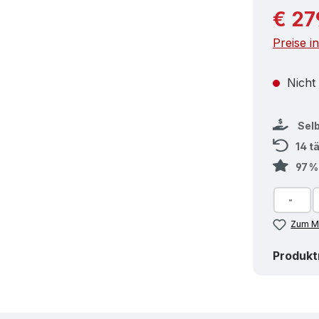
Reguläre
€ 27
Preise i
Nicht
Sel
14 t
97 
Zum Me
Produk