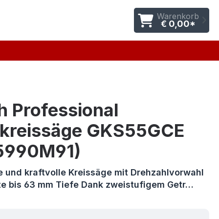
Warenkorb
€ 0,00*
h Professional
kreissäge GKS55GCE
5990M91)
und kraftvolle Kreissäge mit Drehzahlvorwahl
tte bis 63 mm Tiefe Dank zweistufigem Getr…