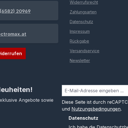
Widerrufsrecht
(6582) 20969
Zahlungsarten
Datenschutz
Impressum
ectromax.at
Rückgabe
Versandservice
iderrufen
Newsletter
Neuheiten!
exklusive Angebote sowie
Diese Seite ist durch reCAPT
und
Nutzungsbedingungen
.
Datenschutz
Ich habe die
Datenschutzb