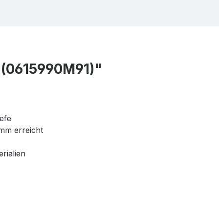
 (0615990M91)"
efe
mm erreicht
rialien