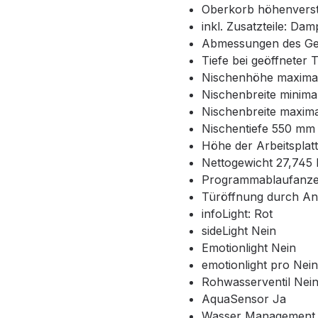
Oberkorb höhenverst
inkl. Zusatzteile: Da
Abmessungen des Ge
Tiefe bei geöffneter 
Nischenhöhe maxima
Nischenbreite minim
Nischenbreite maxim
Nischentiefe 550 mm
Höhe der Arbeitsplat
Nettogewicht 27,745 
Programmablaufanzei
Türöffnung durch An
infoLight: Rot
sideLight Nein
Emotionlight Nein
emotionlight pro Nein
Rohwasserventil Nei
AquaSensor Ja
Wasser Management 