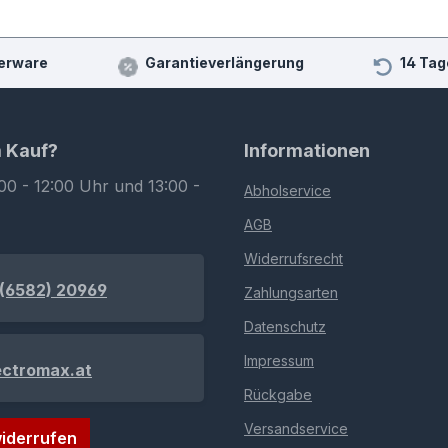
erware
Garantieverlängerung
14 Tag
m Kauf?
Informationen
00 - 12:00 Uhr und 13:00 -
Abholservice
AGB
Widerrufsrecht
(6582) 20969
Zahlungsarten
Datenschutz
Impressum
ectromax.at
Rückgabe
Versandservice
iderrufen