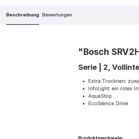
Beschreibung
Bewertungen
"Bosch SRV2HK
Serie | 2, Vollin
Extra Trocknen: zuwä
InfoLight: ein rotes I
AquaStop
EcoSilence Drive
Produktmerkmale: