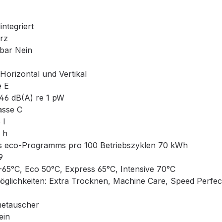
integriert
rz
bar Nein
 Horizontal und Vertikal
e E
 46 dB(A) re 1 pW
asse C
 l
 h
s eco-Programms pro 100 Betriebszyklen 70 kWh
9
65°C, Eco 50°C, Express 65°C, Intensive 70°C
glichkeiten: Extra Trocknen, Machine Care, Speed Perfec
metauscher
ein