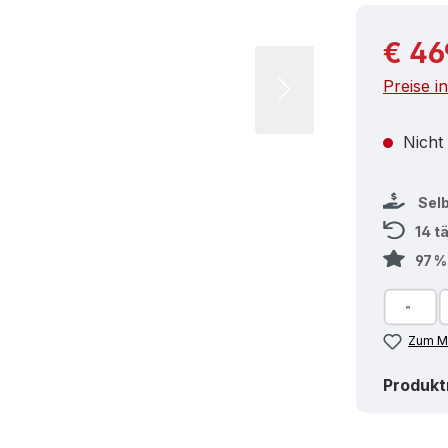
Reguläre
€ 46
Preise i
Nicht
Sel
14 t
97 
Zum Me
Produk