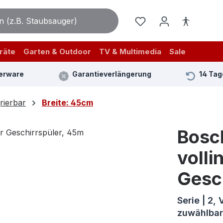
räte
Garten & Outdoor
TV & Multimedia
Sale
erware
Garantieverlängerung
14 Tag
rierbar
Breite: 45cm
Bosc
volli
Gesc
Serie | 2,
zuwählbar