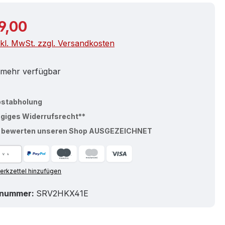
r Preis:
9,00
nkl. MwSt. zzgl. Versandkosten
 mehr verfügbar
bstabholung
ägiges Widerrufsrecht**
% bewerten unseren Shop AUSGEZEICHNET
rkzettel hinzufügen
tnummer:
SRV2HKX41E