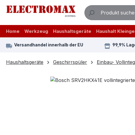
m Hauptinhalt springen
Zur Suche springen
Zur Hauptnavigation springen
Home
Werkzeug
Haushaltsgeräte
Haushalt Kleinge
Versandhandel innerhalb der EU
99,9% Lag
Haushaltsgeräte
Geschirrspüler
Einbau- Vollinteg
Bildergalerie überspringen