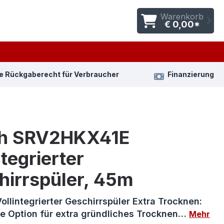
Warenkorb
€ 0,00*
e Rückgaberecht für Verbraucher
Finanzierung
h SRV2HKX41E
ntegrierter
hirrspüler, 45m
 Vollintegrierter Geschirrspüler Extra Trocknen:
e Option für extra gründliches Trocknen…
Mehr