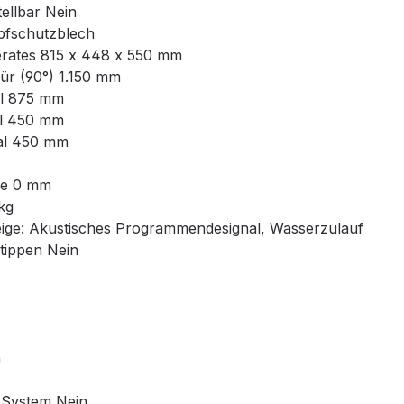
ellbar Nein
mpfschutzblech
rätes 815 x 448 x 550 mm
Tür (90°) 1.150 mm
l 875 mm
al 450 mm
al 450 mm
te 0 mm
kg
ge: Akustisches Programmendesignal, Wasserzulauf
tippen Nein
n
System Nein