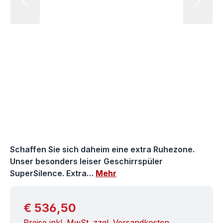
Schaffen Sie sich daheim eine extra Ruhezone.
Unser besonders leiser Geschirrspüler
SuperSilence. Extra…
Mehr
Regulärer Preis:
€ 536,50
Preise inkl. MwSt. zzgl. Versandkosten