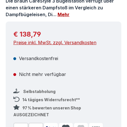
Die Braun CareStyle 3 Bügelstation verfügt über
einen stärkeren Dampfstoß im Vergleich zu
Dampfbügeleisen, Di…
Mehr
Regulärer Preis:
€ 138,79
Preise inkl. MwSt. zzgl. Versandkosten
Versandkostenfrei
Nicht mehr verfügbar
Selbstabholung
14 tägiges Widerrufsrecht**
97 % bewerten unseren Shop
AUSGEZEICHNET