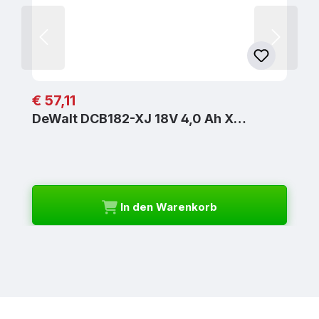
Regulärer Preis:
€ 57,11
DeWalt DCB182-XJ 18V 4,0 Ah X…
In den Warenkorb