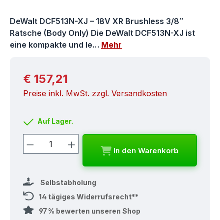
DeWalt DCF513N-XJ – 18V XR Brushless 3/8″
Ratsche (Body Only) Die DeWalt DCF513N-XJ ist
eine kompakte und le…
Mehr
Regulärer Preis:
€ 157,21
Preise inkl. MwSt. zzgl. Versandkosten
Auf Lager.
Produkt Anzahl: Gib den gewünschten
In den Warenkorb
Selbstabholung
14 tägiges Widerrufsrecht**
97 % bewerten unseren Shop