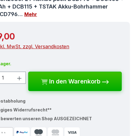
Ah + DCB115 + TSTAK Akku-Bohrhammer
DCD796…
Mehr
r Preis:
9,00
nkl. MwSt. zzgl. Versandkosten
Lager.
kt Anzahl: Gib den gewünschten Wert e
In den Warenkorb
bstabholung
ägiges Widerrufsrecht**
% bewerten unseren Shop AUSGEZEICHNET