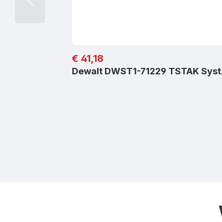
Regulärer Preis:
€ 41,18
Dewalt DWST1-71229 TSTAK Sys