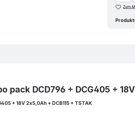
Zum Me
Produk
pack DCD796 + DCG405 + 18V 
05 + 18V 2x5,0Ah + DCB115 + TSTAK