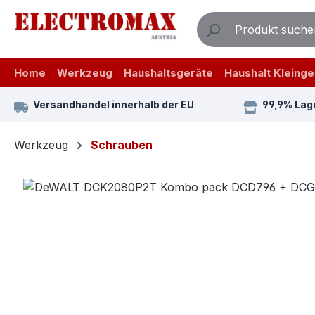
m Hauptinhalt springen
Zur Suche springen
Zur Hauptnavigation springen
Home
Werkzeug
Haushaltsgeräte
Haushalt Kleinge
Versandhandel innerhalb der EU
99,9% Lag
Werkzeug
Schrauben
Bildergalerie überspringen