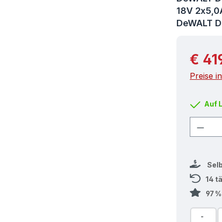
18V 2x5,0
DeWALT 
Reguläre
€ 41
Preise i
Auf 
Produ
Sel
14 t
97 