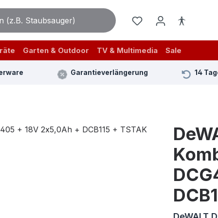
räte
Garten & Outdoor
TV & Multimedia
Sale
erware
Garantieverlängerung
14 Tag
DeW
Komb
DCG4
DCB1
DeWALT D