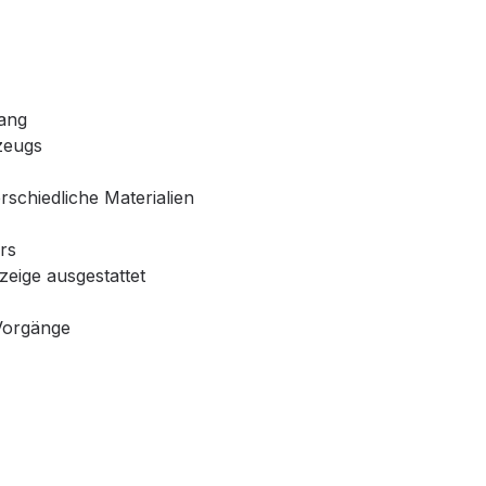
gang
zeugs
schiedliche Materialien
rs
eige ausgestattet
 Vorgänge