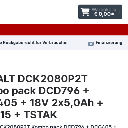
Warenkorb
€ 0,00*
e Rückgaberecht für Verbraucher
Finanzierung
ALT DCK2080P2T
o pack DCD796 +
05 + 18V 2x5,0Ah +
15 + TSTAK
CK2080P2T Kombo pack DCD796 + DCG405 +