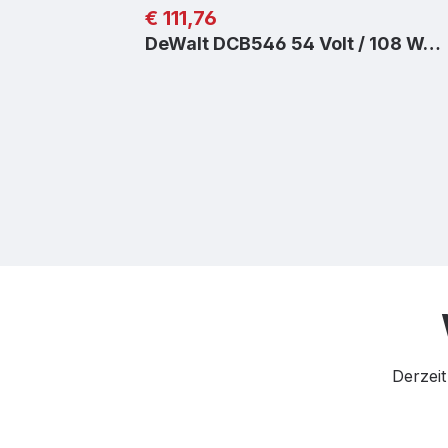
Regulärer Preis:
€ 111,76
DeWalt DCB546 54 Volt / 108 W…
Derzeit