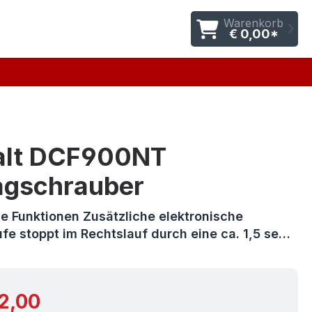
Warenkorb
€ 0,00*
lt DCF900NT
agschrauber
e Funktionen Zusätzliche elektronische
ufe stoppt im Rechtslauf durch eine ca. 1,5 se…
r Preis:
2,00