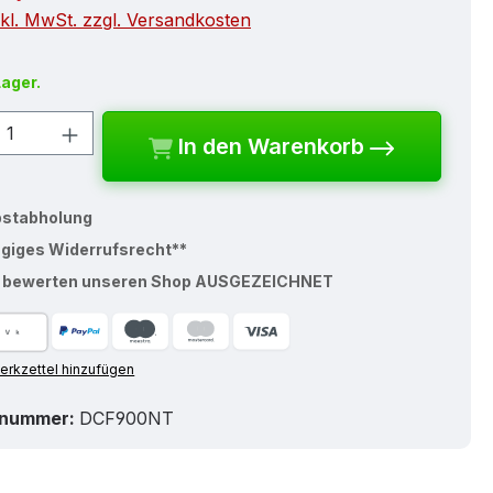
nkl. MwSt. zzgl. Versandkosten
Lager.
kt Anzahl: Gib den gewünschten Wert e
In den Warenkorb
bstabholung
ägiges Widerrufsrecht**
% bewerten unseren Shop AUSGEZEICHNET
rkzettel hinzufügen
tnummer:
DCF900NT