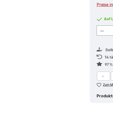
Preise i
Auf 
Produ
Sel
14 t
97 
Zum Me
Produk