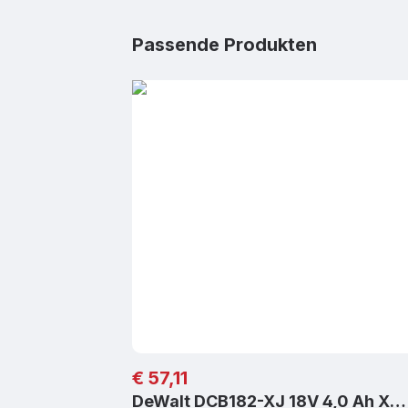
Produktgalerie überspringen
Passende Produkten
Regulärer Preis:
€ 57,11
DeWalt DCB182-XJ 18V 4,0 Ah X…