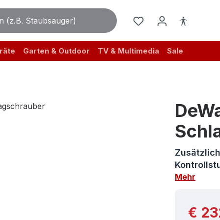
räte
Garten & Outdoor
TV & Multimedia
Sale
DeWa
Schl
Zusätzlich
Kontrollst
Mehr
Reguläre
€ 23