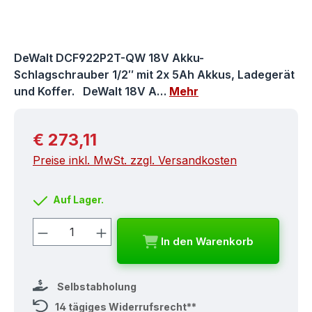
DeWalt DCF922P2T-QW 18V Akku-
Schlagschrauber 1/2″ mit 2x 5Ah Akkus, Ladegerät
und Koffer. DeWalt 18V A…
Mehr
Regulärer Preis:
€ 273,11
Preise inkl. MwSt. zzgl. Versandkosten
Auf Lager.
Produkt Anzahl: Gib den gewünschten
In den Warenkorb
Selbstabholung
14 tägiges Widerrufsrecht**