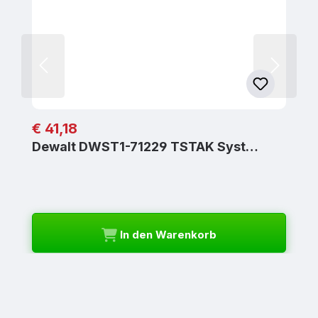
Regulärer Preis:
€ 41,18
Dewalt DWST1-71229 TSTAK Syst…
In den Warenkorb