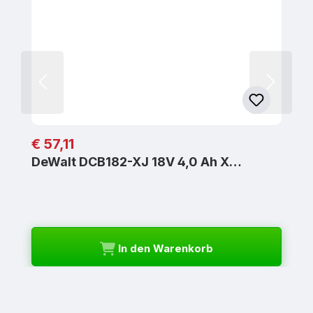
Regulärer Preis:
€ 57,11
DeWalt DCB182-XJ 18V 4,0 Ah X…
In den Warenkorb