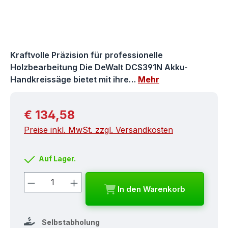
Kraftvolle Präzision für professionelle
Holzbearbeitung Die DeWalt DCS391N Akku-
Handkreissäge bietet mit ihre…
Mehr
Regulärer Preis:
€ 134,58
Preise inkl. MwSt. zzgl. Versandkosten
Auf Lager.
Produkt Anzahl: Gib den gewünschten
In den Warenkorb
Selbstabholung