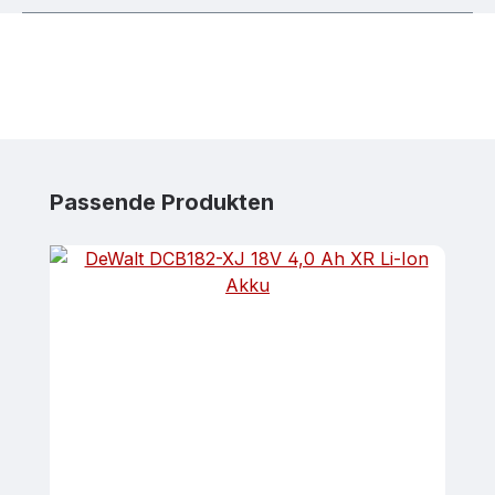
Produktgalerie überspringen
Passende Produkten