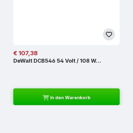
Regulärer Preis:
€ 107,38
DeWalt DCB546 54 Volt / 108 W…
In den Warenkorb