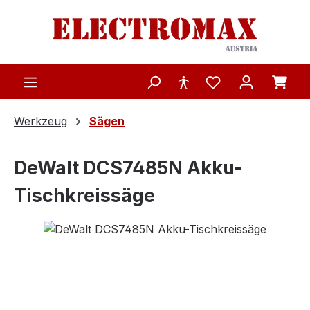
Zum Hauptinhalt springen
Werkzeug
Sägen
DeWalt DCS7485N Akku-
Tischkreissäge
Bildergalerie überspringen