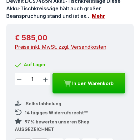
DeWalt DCS7485N Akku-Tischkreissäge Diese
Akku-Tischkreissäge hält auch großer
Beanspruchung stand und ist ex…
Mehr
Regulärer Preis:
€ 585,00
Preise inkl. MwSt. zzgl. Versandkosten
Auf Lager.
Produkt Anzahl: Gib den gewünschten
In den Warenkorb
Selbstabholung
14 tägiges Widerrufsrecht**
97 % bewerten unseren Shop
AUSGEZEICHNET