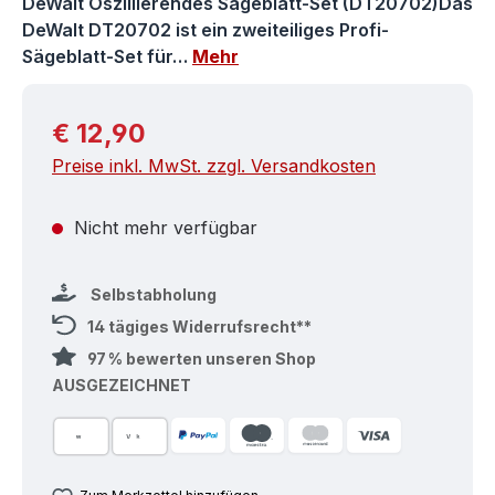
DeWalt Oszillierendes Sägeblatt-Set (DT20702)Das
DeWalt DT20702 ist ein zweiteiliges Profi-
Sägeblatt-Set für…
Mehr
Regulärer Preis:
€ 12,90
Preise inkl. MwSt. zzgl. Versandkosten
Nicht mehr verfügbar
Selbstabholung
14 tägiges Widerrufsrecht**
97 % bewerten unseren Shop
AUSGEZEICHNET