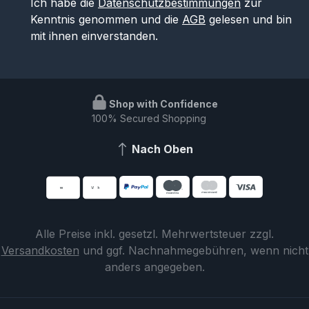
Ich habe die
Datenschutzbestimmungen
zur
Kenntnis genommen und die
AGB
gelesen und bin
mit ihnen einverstanden.
Shop with Confidence
100% Secured Shopping
Nach Oben
Alle Preise inkl. gesetzl. Mehrwertsteuer zzgl.
Versandkosten
und ggf. Nachnahmegebühren, wenn nicht
anders angegeben.