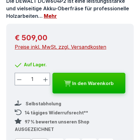
Die DEWALT DCW604P2 ist eine leistungsstarke
und vielseitige Akku-Oberfräse für professionelle
Holzarbeiten…
Mehr
Regulärer Preis:
€ 509,00
Preise inkl. MwSt. zzgl. Versandkosten
Auf Lager.
Produkt Anzahl: Gib den gewünschten
In den Warenkorb
Selbstabholung
14 tägiges Widerrufsrecht**
97 % bewerten unseren Shop
AUSGEZEICHNET