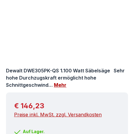
Dewalt DWE305PK-QS 1.100 Watt Säbelsäge Sehr
hohe Durchzugskraft ermöglicht hohe
Schnittgeschwind…
Mehr
Regulärer Preis:
€ 146,23
Preise inkl. MwSt. zzgl. Versandkosten
Auf Lager.