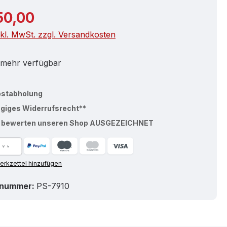
r Preis:
150,00
nkl. MwSt. zzgl. Versandkosten
 mehr verfügbar
bstabholung
ägiges Widerrufsrecht**
% bewerten unseren Shop AUSGEZEICHNET
rkzettel hinzufügen
tnummer:
PS-7910