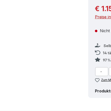
Reguläre
€ 1.
Preise i
Nicht
Sel
14 t
97 
Zum Me
Produk