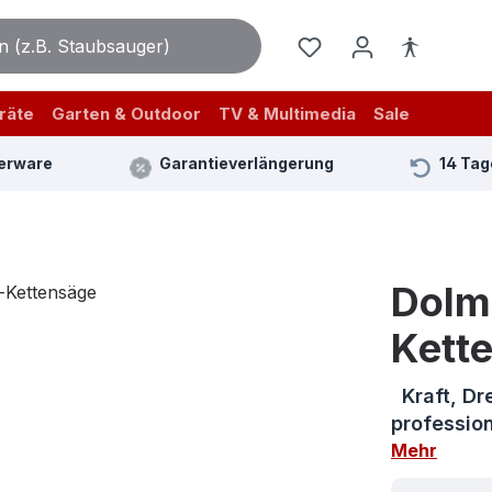
räte
Garten & Outdoor
TV & Multimedia
Sale
erware
Garantieverlängerung
14 Tag
Dolm
Kett
Kraft, Dr
profession
Mehr