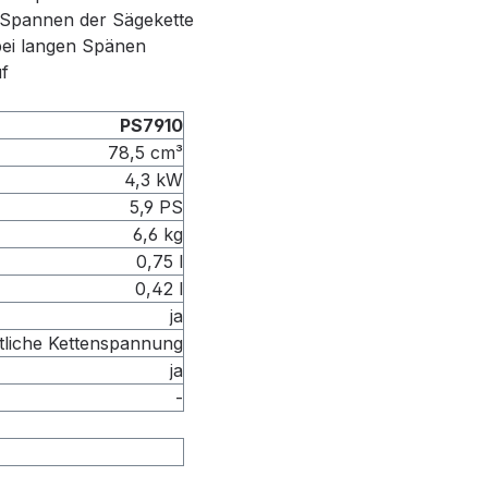
 Spannen der Sägekette
bei langen Spänen
f
PS7910
78,5 cm³
4,3 kW
5,9 PS
6,6 kg
0,75 l
0,42 l
ja
tliche Kettenspannung
ja
-