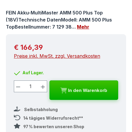
FEIN Akku-MultiMaster AMM 500 Plus Top
(18V)Technische DatenModell: AMM 500 Plus
TopBestellnummer: 7 129 38…
Mehr
Regulärer Preis:
€ 166,39
Preise inkl. MwSt. zzgl. Versandkosten
Auf Lager.
Produkt Anzahl: Gib den gewünschten
In den Warenkorb
Selbstabholung
14 tägiges Widerrufsrecht**
97 % bewerten unseren Shop