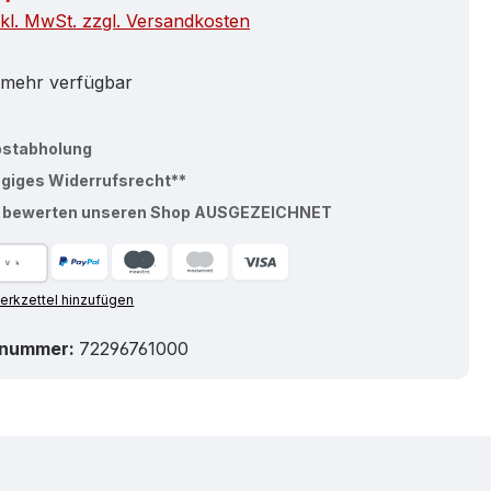
nkl. MwSt. zzgl. Versandkosten
 mehr verfügbar
bstabholung
ägiges Widerrufsrecht**
% bewerten unseren Shop AUSGEZEICHNET
rkzettel hinzufügen
tnummer:
72296761000