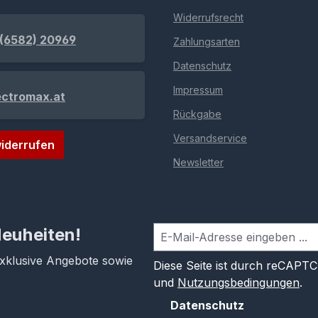
Widerrufsrecht
(6582) 20969
Zahlungsarten
Datenschutz
Impressum
ectromax.at
Rückgabe
Versandservice
iderrufen
Newsletter
Neuheiten!
exklusive Angebote sowie
Diese Seite ist durch reCAPT
und
Nutzungsbedingungen
.
Datenschutz