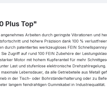
0 Plus Top"
nd angenehmes Arbeiten durch geringste Vibrationen und 
ortschritt und höhere Präzision dank 100 % verlustfreier
en durch patentiertes werkzeugloses FEIN Schnellspannsy
e Zugriff auf rund 100 FEIN Zubehöre der Leistungsklass
starker Motor mit hohem Kupferanteil für mehr Schnittgesch
nter Last und stufenlose elektronische Drehzahlregelung.
maximale Lebensdauer, da alle Getriebeteile aus Metall gefe
trieb in der Tisch- oder Bohrständerhalterung oder zu Befe
eter langem feindrahtigen Gummikabel in Industriequalität.