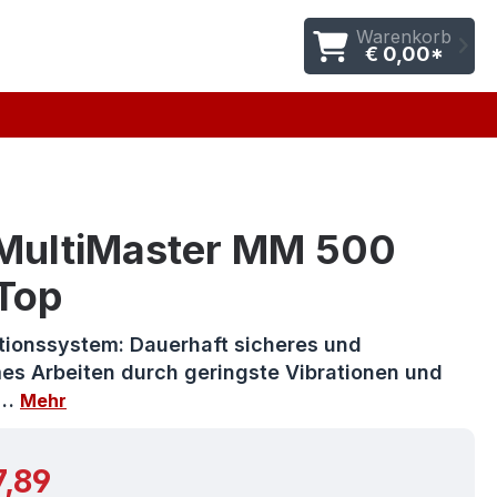
Warenkorb
€ 0,00*
 MultiMaster MM 500
 Top
ationssystem: Dauerhaft sicheres und
s Arbeiten durch geringste Vibrationen und
g…
Mehr
r Preis:
7,89