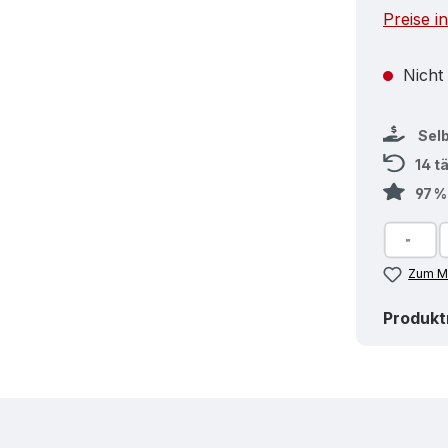
Preise i
Nicht
Sel
14 t
97 
Zum Me
Produk