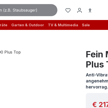
räte
Garten & Outdoor
TV & Multimedia
Sale
Fein
Plus
Anti-Vibr
angenehme
hervorra
Reguläre
€ 21